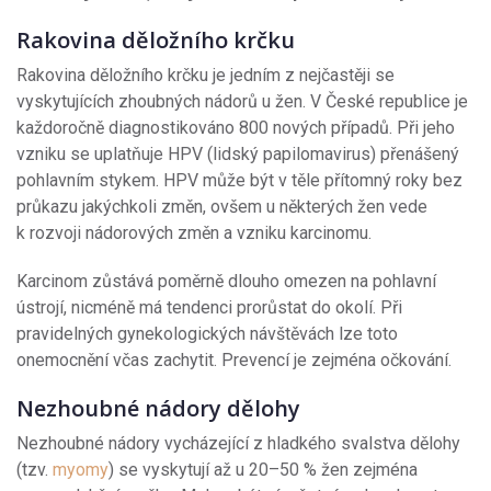
Rakovina děložního krčku
Rakovina děložního krčku je jedním z nejčastěji se
vyskytujících zhoubných nádorů u žen. V České republice je
každoročně diagnostikováno 800 nových případů. Při jeho
vzniku se uplatňuje HPV (lidský papilomavirus) přenášený
pohlavním stykem. HPV může být v těle přítomný roky bez
průkazu jakýchkoli změn, ovšem u některých žen vede
k rozvoji nádorových změn a vzniku karcinomu.
Karcinom zůstává poměrně dlouho omezen na pohlavní
ústrojí, nicméně má tendenci prorůstat do okolí. Při
pravidelných gynekologických návštěvách lze toto
onemocnění včas zachytit. Prevencí je zejména očkování.
Nezhoubné nádory dělohy
Nezhoubné nádory vycházející z hladkého svalstva dělohy
(tzv.
myomy
) se vyskytují až u 20–50 % žen zejména