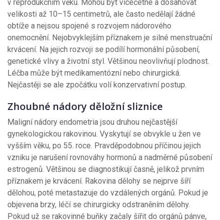
v reprodukčním věku. Mohou být vícečetné a dosahovat
velikosti až 10–15 centimetrů, ale často nedělají žádné
obtíže a nejsou spojené s rozvojem nádorového
onemocnění. Nejobvyklejším příznakem je silné menstruační
krvácení. Na jejich rozvoji se podílí hormonální působení,
genetické vlivy a životní styl. Většinou neovlivňují plodnost.
Léčba může být medikamentózní nebo chirurgická.
Nejčastěji se ale zpočátku volí konzervativní postup.
Zhoubné nádory děložní sliznice
Maligní nádory endometria jsou druhou nejčastější
gynekologickou rakovinou. Vyskytují se obvykle u žen ve
vyšším věku, po 55. roce. Pravděpodobnou příčinou jejich
vzniku je narušení rovnováhy hormonů a nadměrné působení
estrogenů. Většinou se diagnostikují časně, jelikož prvním
příznakem je krvácení. Rakovina dělohy se nejprve šíří
dělohou, poté metastazuje do vzdálených orgánů. Pokud je
objevena brzy, léčí se chirurgicky odstraněním dělohy.
Pokud už se rakovinné buňky začaly šířit do orgánů pánve,