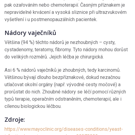
pak ozařováním nebo chemoterapií. Časným příznakem je
nepravidelné krvácení a vysoká sliznice při ultrazvukovém
vyšetření i u postmenopauzálních pacientek.
Nádory vaječníků
Většina (94 %) těchto nádorů je nezhoubných – cysty,
cystadenomy, teratomy, fibromy. Tyto nádory mohou dorůst
do velikých rozměrů. Jejich léčba je chirurgická.
Asi 6 % nádorů vaječníků je zhoubných, tedy karcinomů.
Většinou bývají dlouho bezpříznakové, dokud nezačnou
utlačovat okolní orgány (např. vývodné cesty močové) a
prorůstat do nich. Zhoubné nádory se léčí pomocí různých
typů terapie, operačním odstraněním, chemoterapií, ale i
cílenou biologickou léčbou.
Zdroje:
https://www.mayoclinic.org/diseases-conditions/yeast-