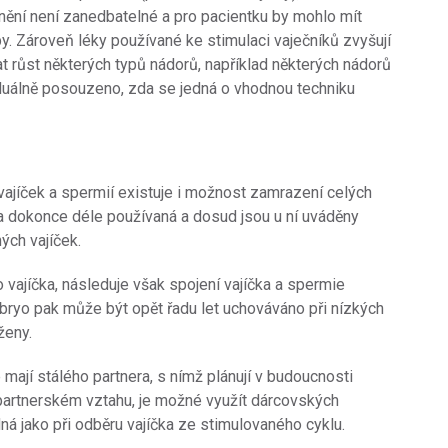
ění není zanedbatelné a pro pacientku by mohlo mít
. Zároveň léky používané ke stimulaci vaječníků zvyšují
 růst některých typů nádorů, například některých nádorů
iduálně posouzeno, zda se jedná o vhodnou techniku
jíček a spermií existuje i možnost zamrazení celých
nta dokonce déle používaná a dosud jsou u ní uváděny
ých vajíček.
vajíčka, následuje však spojení vajíčka a spermie
bryo pak může být opět řadu let uchováváno při nízkých
ženy.
 mají stálého partnera, s nímž plánují v budoucnosti
v partnerském vztahu, je možné využít dárcovských
ná jako při odběru vajíčka ze stimulovaného cyklu.