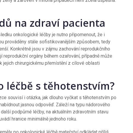
y ženy a zároveň v mnoha případech není zcela úspěšná.
dů na zdraví pacienta
sledku onkologické léčby je nutno připomenout, že i
jsou prováděny stále sofistikovanějším způsobem, tedy
menší. Konkrétně jsou v zájmu zachování reprodukčního
ňují reprodukční orgány během ozařování, případně může
k jejich chirurgickému přemístění z cílové oblasti
o léčbě s těhotenstvím?
ce souvisí i otázka, jak dlouho vyčkat s těhotenstvím po
 nabídnout jasnou odpověď. Záleží na typu nádorového
 další podpůrné léčby, na aktuálním zdravotním stavu
 uvádí hranice minimálně jednoho roku.
eměly po onkologické léčbě mateřství odkládat příliš