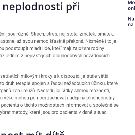
Mo
 neplodnosti při
on
Na 
na
jsou různé. Strach, stres, nejistota, zmatek, smutek.
nastane, až svou nemoc šťastně překoná. Nicméně i to je
bu podstoupit mladí lidé, kteří mají založení rodiny
tiž jedním z nejčastějších dlouhodobých nežádoucích
tiletích mílovými kroky a k dispozici je stále větší
to druh terapie spojen s řadou nežádoucích účinků, které
rgánů žen i mužů. Následující řádky shrnou možnosti,
m věku mohou pomoci zachovat naději na plnohodnotný
ěli pacienta o těchto možnostech informovat a společně se
ybrat metody, které jsou pro pacienta v dané situaci