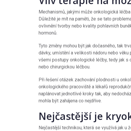
Vliv terapie na mož
Mechanismů, jakými může onkologická léčba na
Důležité je mít na paměti, že se tato problem
ovlivnění tvorby nebo kvality pohlavních buněk
hormonů.
Tyto změny mohou být jak dočasného, tak trval
dávky, umístění a velikosti nádoru nebo věku 
všemi postupy onkologické léčby, tedy jak s ch
nebo chirurgickou léčbou.
Při řešení otázek zachování plodnosti u onko
onkologického pracoviště a lékařů reprodukčn
naplánovat jednotlivé kroky tak, aby nedoch
mohla být zahájena co nejdříve.
Nejčastější je kry
Nejčastější technikou, která se využívá jak u