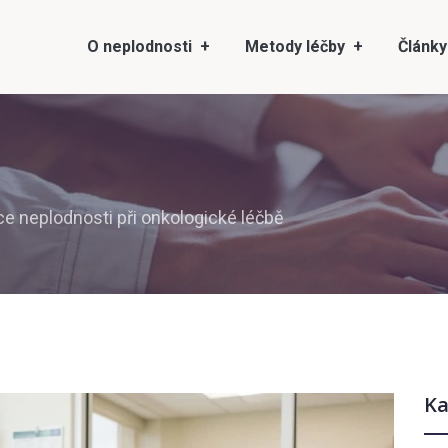
O neplodnosti
Metody léčby
Články
e neplodnosti při onkologické léčbě
Ka