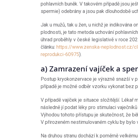
pohlavních buněk. V takovém případě jsou ješt
spermie) odebrány a jsou pak dlouhodobě uch
Jak u mužů, tak u žen, u nichž je indikována 
plodnosti, je tato metoda uchování pohlavníc
úhrad proběhly v české legislativě v roce 202
článku:
https://www.zenska-neplodnost.cz/cl
reprodukci-60975
).
a) Zamrazení vajíček a spe
Postup kryokonzervace je výrazně snazší v p
případě je možné odběr vzorku vykonat bez p
V případě vajíček je situace složitější. Léka
následně jí podat léky pro stimulaci vaječníků
Výhodou tohoto přístupu je skutečnost, že bě
V přirozeném nestimulovaném cyklu by bylo va
Na druhou stranu dochází k poměrně velkému č