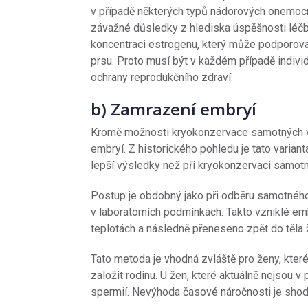
v případě některých typů nádorových onemocn
závažné důsledky z hlediska úspěšnosti léčby
koncentraci estrogenu, který může podporovat
prsu. Proto musí být v každém případě indiv
ochrany reprodukčního zdraví.
b) Zamrazení embryí
Kromě možnosti kryokonzervace samotných va
embryí. Z historického pohledu je tato varia
lepší výsledky než při kryokonzervaci samotn
Postup je obdobný jako při odběru samotného 
v laboratorních podmínkách. Takto vzniklé em
teplotách a následně přeneseno zpět do těla 
Tato metoda je vhodná zvláště pro ženy, které
založit rodinu. U žen, které aktuálně nejsou 
spermií. Nevýhoda časové náročnosti je shod