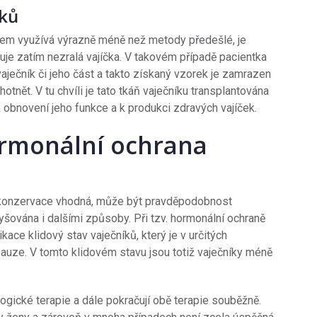
íků
šem využívá výrazně méně než metody předešlé, je
uje zatím nezralá vajíčka. V takovém případě pacientka
 vaječník či jeho část a takto získaný vzorek je zamrazen
tnět. V tu chvíli je tato tkáň vaječníku transplantována
k obnovení jeho funkce a k produkci zdravých vajíček.
ormonální ochrana
yokonzervace vhodná, může být pravděpodobnost
šována i dalšími způsoby. Při tzv. hormonální ochraně
ce klidový stav vaječníků, který je v určitých
uze. V tomto klidovém stavu jsou totiž vaječníky méně
ogické terapie a dále pokračují obě terapie souběžně.