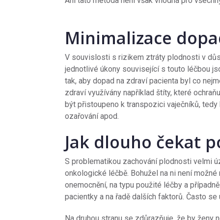
Ani tato metoda není však vhodná pro všechn
Minimalizace dopa
V souvislosti s rizikem ztráty plodnosti v dů
jednotlivé úkony související s touto léčbou 
tak, aby dopad na zdraví pacienta byl co nej
zdraví využívány například štíty, které ochra
být přistoupeno k transpozici vaječníků, tedy 
ozařování apod.
Jak dlouho čekat p
S problematikou zachování plodnosti velmi úz
onkologické léčbě. Bohužel na ni není možné
onemocnění, na typu použité léčby a případně
pacientky a na řadě dalších faktorů. Často se
Na druhou stranu se zdůrazňuje, že by ženy n