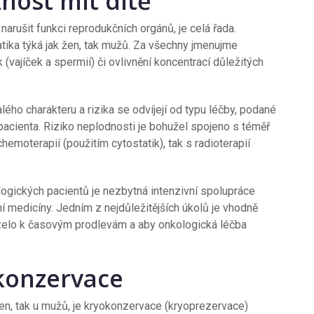
nost mít dítě
rušit funkci reprodukčních orgánů, je celá řada.
atika týká jak žen, tak mužů. Za všechny jmenujme
 (vajíček a spermií) či ovlivnění koncentrací důležitých
ého charakteru a rizika se odvíjejí od typu léčby, podané
pacienta. Riziko neplodnosti je bohužel spojeno s téměř
emoterapií (použitím cytostatik), tak s radioterapií
logických pacientů je nezbytná intenzivní spolupráce
í medicíny. Jedním z nejdůležitějších úkolů je vhodně
ázelo k časovým prodlevám a aby onkologická léčba
okonzervace
 žen, tak u mužů, je kryokonzervace (kryoprezervace)