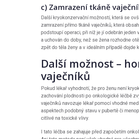
c) Zamrazení tkáně vaječn
Další kryokonzervační možností, která se ov
zamrazení přímo tkáně vaječníků, která obsah
podstoupí operaci, při níž je jí odebrán jeden
a uchován do doby, než se žena rozhodne otěho
zpět do těla ženy a v ideálním případě dojde 
Další možnost – h
vaječníků
Pokud lékař vyhodnotí, že pro ženu není kr
zachování plodnosti po onkologické léčbě zvy
vaječníků navozuje lékař pomocí vhodné medika
aspektech podobný stavu v pubertě či menopa
citlivé na toxické vlivy.
I tato léčba se zahajuje před započetím onkol