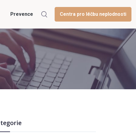
Prevence
Centra pro léčbu neplodnosti
tegorie