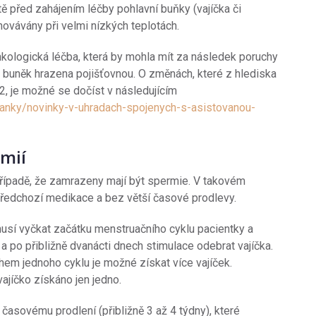
ě před zahájením léčby pohlavní buňky (vajíčka či
ovávány při velmi nízkých teplotách.
onkologická léčba, která by mohla mít za následek poruchy
h buněk hrazena pojišťovnou. O změnách, které z hlediska
2, je možné se dočíst v následujícím
anky/novinky-v-uhradach-spojenych-s-asistovanou-
rmií
řípadě, že zamrazeny mají být spermie. V takovém
ředchozí medikace a bez větší časové prodlevy.
ř musí vyčkat začátku menstruačního cyklu pacientky a
 a po přibližně dvanácti dnech stimulace odebrat vajíčka.
hem jednoho cyklu je možné získat více vajíček.
jíčko získáno jen jedno.
asovému prodlení (přibližně 3 až 4 týdny), které