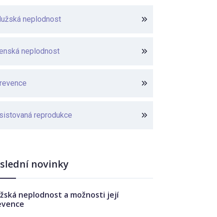
užská neplodnost
enská neplodnost
revence
sistovaná reprodukce
slední novinky
žská neplodnost a možnosti její
evence