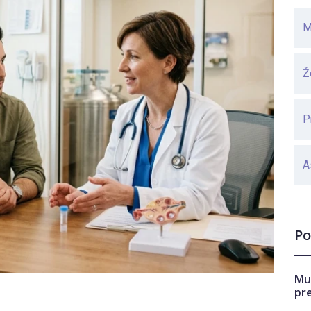
M
Ž
P
A
Po
Mu
pr