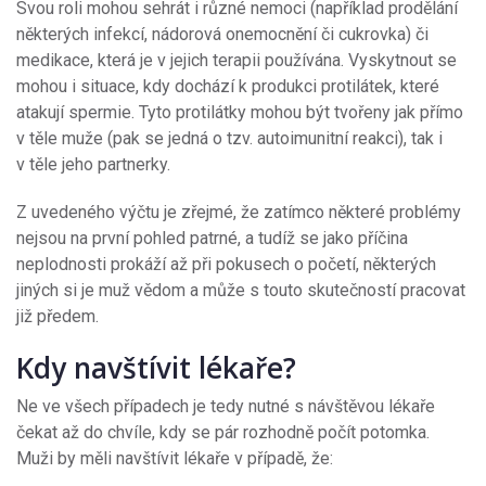
Svou roli mohou sehrát i různé nemoci (například prodělání
některých infekcí, nádorová onemocnění či cukrovka) či
medikace, která je v jejich terapii používána. Vyskytnout se
mohou i situace, kdy dochází k produkci protilátek, které
atakují spermie. Tyto protilátky mohou být tvořeny jak přímo
v těle muže (pak se jedná o tzv. autoimunitní reakci), tak i
v těle jeho partnerky.
Z uvedeného výčtu je zřejmé, že zatímco některé problémy
nejsou na první pohled patrné, a tudíž se jako příčina
neplodnosti prokáží až při pokusech o početí, některých
jiných si je muž vědom a může s touto skutečností pracovat
již předem.
Kdy navštívit lékaře?
Ne ve všech případech je tedy nutné s návštěvou lékaře
čekat až do chvíle, kdy se pár rozhodně počít potomka.
Muži by měli navštívit lékaře v případě, že: