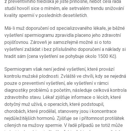
z preventivního hlediska je jistě přínosné, neboť celá řada
studií hovoří sice o mírném, ale setrvalém trendu snižování
kvality spermií v posledních desetiletích.
Má-li muž doporučení od specializovaného lékaře, je běžné
vyšetření spermiogramu zpravidla placeno jeho zdravotní
pojišťovnou. Zároveň je samozřejmě možné si o toto
vyšetření zažádat i bez příslušného doporučení a náklady si
hradit sám (cena vyšetření se pohybuje okolo 1500 Kč).
Spermiogram však není jediné vyšetření, které provází
kontrolu mužské plodnosti. Zvláště ve chvíli, kdy se nejedná
pouze o preventivní vyšetření, ale vyšetření v rámci
diagnostiky problémů s početím, následuje celková kontrola
zdravotního stavu. Lékař zjišťuje informace o lécích, které
dotyčný muž užívá, o operacích, které podstoupil,
chorobách, které prodělal, stanoveny jsou i koncentrace
nejdůležitějších hormonů. Zjišťuje se i přítomnost protilátek
cílených na mužovy spermie. V řadě případů se totiž může