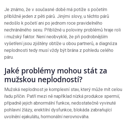
Je známo, že v současné době má potíže s početím
přibližně jeden z pěti párů. Jinými slovy, u těchto párů
nedošlo k početí ani po jednom roce pravidelného
nechráněného sexu. Přibližně u poloviny problémů hraje roli
i mužský faktor. Není neobvyklé, že při podrobnějším
vyšetření jsou zjištěny obtíže u obou partnerů, a diagnóza
neplodnosti tedy musí vždy být brána z pohledu celého
páru.
Jaké problémy mohou stát za
mužskou neplodností?
Mužská neplodnost je komplexní stav, který může mít celou
řadu příčin. Patří mezi ně například nízká produkce spermií,
případně jejich abnormální funkce, nedostatečně vyvinuté
pohlavní žlázy, erektilní dysfunkce, blokáda zabraňující
uvolnění ejakulátu, hormonální nerovnováha.