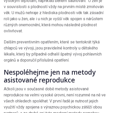
vysokým teplotám, například během saunování. U žen je
v souvislosti s plodností vždy na prvním místě zmiňován
věk. U mužů nehraje z hlediska plodnosti věk tak zásadní
roli jako u žen, ale i u nich je vyšší věk spojen s nárůstem
různých onemocnění, která mohou následně plodnost
ovlivňovat.
Dalším preventivním opatřením, které se tentokrát týká
chlapců ve vývoji, jsou pravidelné kontroly u dětského
lékaře, který by případně odhalil špatný vývoj pohlavních
orgánů a doporučil příslušná opatření.
Nespoléhejme jen na metody
asistované reprodukce
Ačkoli jsou v současné době metody asistované
reprodukce na velmi vysoké úrovni, není rozumné na ně ve
všech ohledech spoléhat. V první řadě je nutnost jejich
využití vždy spojena s výraznou psychickou zátěží obou