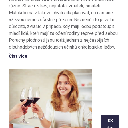
různé. Strach, stres, nejistota, zmatek, smutek.
Málokdo má v takové chvíli sílu plánovat, co nastane,
až svou nemoc šťastně překoná. Nicméně i to je velmi
důležité, zvláště v případě, kdy mají léčbu podstoupit
mladí lidé, kteří mají založení rodiny teprve před sebou.
Poruchy plodnosti jsou totiž jedním z nejčastějších
dlouhodobých nežádoucích účinků onkologické léčby.
Číst více
03
Zář