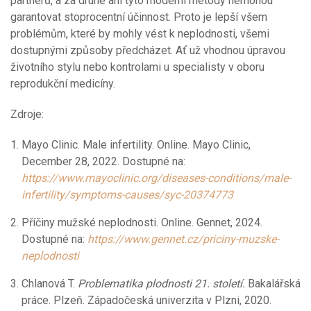
partnerů, a za druhé ani tyto moderní metody nemohou
garantovat stoprocentní účinnost. Proto je lepší všem
problémům, které by mohly vést k neplodnosti, všemi
dostupnými způsoby předcházet. Ať už vhodnou úpravou
životního stylu nebo kontrolami u specialisty v oboru
reprodukční medicíny.
Zdroje:
Mayo Clinic. Male infertility. Online. Mayo Clinic,
December 28, 2022. Dostupné na:
https://www.mayoclinic.org/diseases-conditions/male-
infertility/symptoms-causes/syc-20374773
Příčiny mužské neplodnosti. Online. Gennet, 2024.
Dostupné na:
https://www.gennet.cz/priciny-muzske-
neplodnosti
Chlanová T.
Problematika plodnosti 21. století.
Bakalářská
práce. Plzeň. Západočeská univerzita v Plzni, 2020.