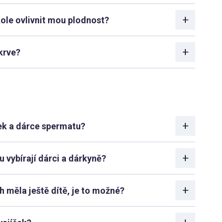
kole ovlivnit mou plodnost?
krve?
ek a dárce spermatu?
 vybírají dárci a dárkyně?
měla ještě dítě, je to možné?