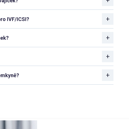
vajíček?
pro IVF/ICSI?
ček?
jemkyně?