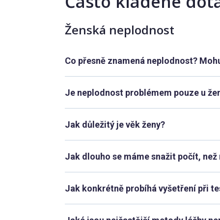
Často kladené dot
Ženská neplodnost
Co přesně znamená neplodnost? Mohu 
Je neplodnost problémem pouze u že
Jak důležitý je věk ženy?
Jak dlouho se máme snažit počít, než 
Jak konkrétně probíhá vyšetření při te