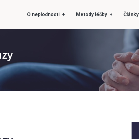
O neplodnosti
Metody léčby
Články
azy