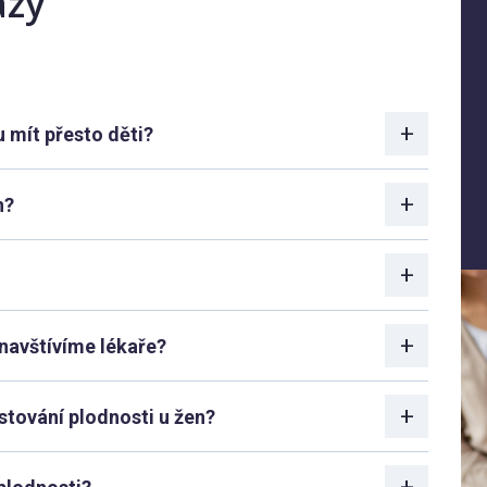
azy
mít přesto děti?
n?
navštívíme lékaře?
stování plodnosti u žen?