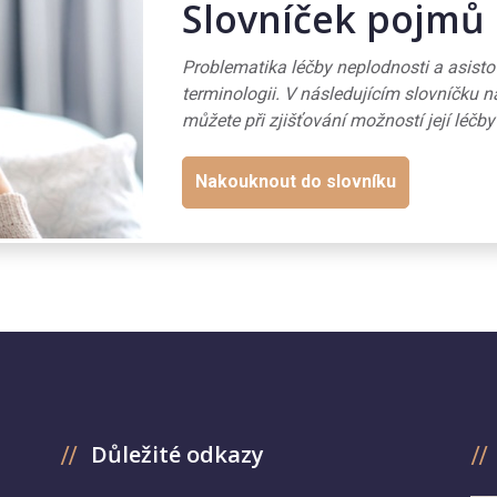
Slovníček pojmů
Problematika léčby neplodnosti a asist
terminologii. V následujícím slovníčku n
můžete při zjišťování možností její léčby
Nakouknout do slovníku
Důležité odkazy