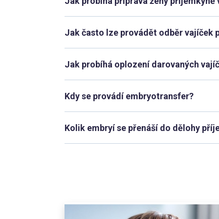
Jak probíhá příprava ženy příjemkyně 
Jak často lze provádět odběr vajíček 
Jak probíhá oplození darovaných vají
Kdy se provádí embryotransfer?
Kolik embryí se přenáší do dělohy pří