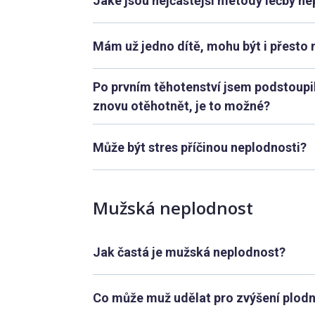
Jaké jsou nejčastější metody léčby ne
Mám už jedno dítě, mohu být i přesto
Po prvním těhotenství jsem podstoupi
znovu otěhotnět, je to možné?
Může být stres příčinou neplodnosti?
Mužská neplodnost
Jak častá je mužská neplodnost?
Co může muž udělat pro zvýšení plodn