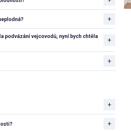
plodnosti?
 neplodná?
la podvázání vejcovodů, nyní bych chtěla
osti?