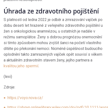
Úhrada ze zdravotního pojištění
S platností od ledna 2022 je odběr a zmrazování vajíček po
dobu deseti let hrazené z veřejného zdravotního pojištění u
žen s onkologickou anamnézou, u ostatních je nadále v
režimu samoplátce. Ženy s dobrou prognózou onemocnění
si tímto způsobem mohou zvýšit šanci na početí vlastního
dítěte po překonání nemoci. Nicméně úspěšnost budoucího
oplodnění takto zamrazených vajíček opět souvisí s věkem
a aktuálním zdravotním stavem ženy, jejího partnera a
kvalitou jeho spermií
.
(lexi)
Zdroje:
https://voyo.nova.cz/
https://obgyn.onlinelibrary.wiley.com/doi/pdf/10.1111/aog