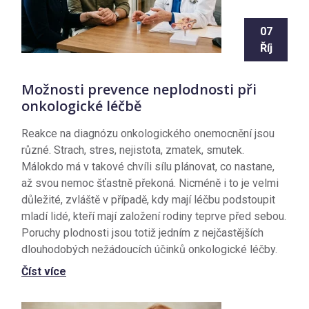
07
Říj
Možnosti prevence neplodnosti při
onkologické léčbě
Reakce na diagnózu onkologického onemocnění jsou
různé. Strach, stres, nejistota, zmatek, smutek.
Málokdo má v takové chvíli sílu plánovat, co nastane,
až svou nemoc šťastně překoná. Nicméně i to je velmi
důležité, zvláště v případě, kdy mají léčbu podstoupit
mladí lidé, kteří mají založení rodiny teprve před sebou.
Poruchy plodnosti jsou totiž jedním z nejčastějších
dlouhodobých nežádoucích účinků onkologické léčby.
Číst více