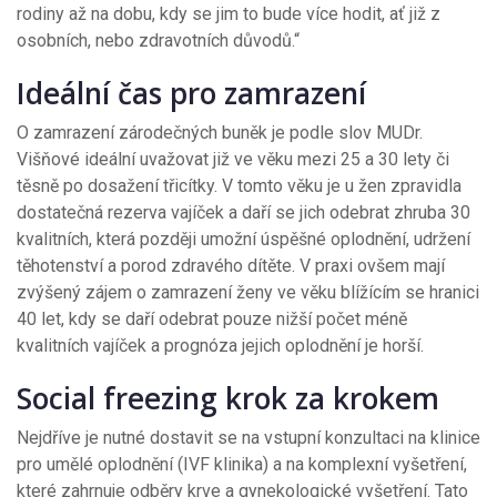
rodiny až na dobu, kdy se jim to bude více hodit, ať již z
osobních, nebo zdravotních důvodů.“
Ideální čas pro zamrazení
O zamrazení zárodečných buněk je podle slov MUDr.
Višňové ideální uvažovat již ve věku mezi 25 a 30 lety či
těsně po dosažení třicítky. V tomto věku je u žen zpravidla
dostatečná rezerva vajíček a daří se jich odebrat zhruba 30
kvalitních, která později umožní úspěšné oplodnění, udržení
těhotenství a porod zdravého dítěte. V praxi ovšem mají
zvýšený zájem o zamrazení ženy ve věku blížícím se hranici
40 let, kdy se daří odebrat pouze nižší počet méně
kvalitních vajíček a prognóza jejich oplodnění je horší.
Social freezing krok za krokem
Nejdříve je nutné dostavit se na vstupní konzultaci na klinice
pro umělé oplodnění (IVF klinika) a na komplexní vyšetření,
které zahrnuje odběry krve a gynekologické vyšetření. Tato