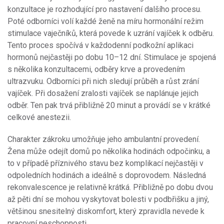
konzultace je rozhodující pro nastavení dalšího procesu.
Poté odborníci volí každé ženě na míru hormonální režim
stimulace vaječníků, která povede k uzrání vajíček k odběru.
Tento proces spočívá v každodenní podkožní aplikaci
hormonů nejčastěji po dobu 10–12 dní. Stimulace je spojená
s několika konzultacemi, odběry krve a provedením
ultrazvuku. Odborníci při nich sledují průběh a růst zrání
vajíček. Při dosažení zralosti vajíček se naplánuje jejich
odběr. Ten pak trvá přibližně 20 minut a provádí se v krátké
celkové anestezii.
Charakter zákroku umožňuje jeho ambulantní provedení.
Žena může odejít domů po několika hodinách odpočinku, a
to v případě příznivého stavu bez komplikací nejčastěji v
odpoledních hodinách a ideálně s doprovodem. Následná
rekonvalescence je relativně krátká. Přibližně po dobu dvou
až pěti dní se mohou vyskytovat bolesti v podbřišku a jiný,
většinou snesitelný diskomfort, který zpravidla nevede k
pracovní neschopnosti.