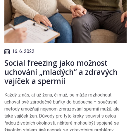
16. 6. 2022
Social freezing jako možnost
uchování „mladých“ a zdravých
vajíček a spermií
Každý z nás, ať už žena, či muž, se může rozhodnout
uchovat své zárodečné buňky do budoucna – současné
metody umožňují nejenom zmrazování spermií mužů, ale
také vajíček žen. Důvody pro tyto kroky souvisí s celou
řadou životních okolností, některé mohou být spojené se
životním stylem, jiné naopak se zdravotními problémy,