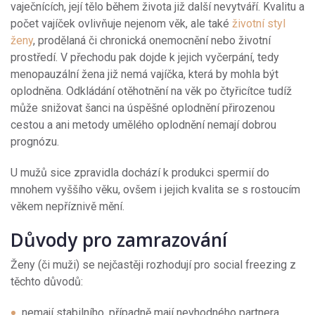
vaječnících, její tělo během života již další nevytváří. Kvalitu a
počet vajíček ovlivňuje nejenom věk, ale také
životní styl
ženy
, prodělaná či chronická onemocnění nebo životní
prostředí. V přechodu pak dojde k jejich vyčerpání, tedy
menopauzální žena již nemá vajíčka, která by mohla být
oplodněna. Odkládání otěhotnění na věk po čtyřicítce tudíž
může snižovat šanci na úspěšné oplodnění přirozenou
cestou a ani metody umělého oplodnění nemají dobrou
prognózu.
U mužů sice zpravidla dochází k produkci spermií do
mnohem vyššího věku, ovšem i jejich kvalita se s rostoucím
věkem nepříznivě mění.
Důvody pro zamrazování
Ženy (či muži) se nejčastěji rozhodují pro social freezing z
těchto důvodů:
nemají stabilního, případně mají nevhodného partnera,