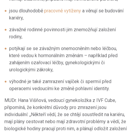
jsou dlouhodobě
pracovně vytíženy
a věnují se budování
kariéry,
závažné rodinné povinnosti jim znemožňují založení
rodiny,
potýkají se se závažným onemocněním nebo léčbou,
které vedou k hormonálním změnám – například před
zahájením ozařovací léčby, gynekologickými či
urologickými zákroky,
výhodné je také zamrazení vajíček či spermií před
operacemi vedoucími ke změně pohlavní identity.
MUDr. Hana Višňová, vedoucí gynekoložka z IVF Cube,
připomíná, že konkrétní důvody pro zmrazení jsou
individuální: „Někteří vědí, že se chtějí soustředit na kariéru,
mají plány cestovat nebo mají zdravotní problémy a vědí, že
biologické hodiny pracují proti nim, a plánují odložit založení