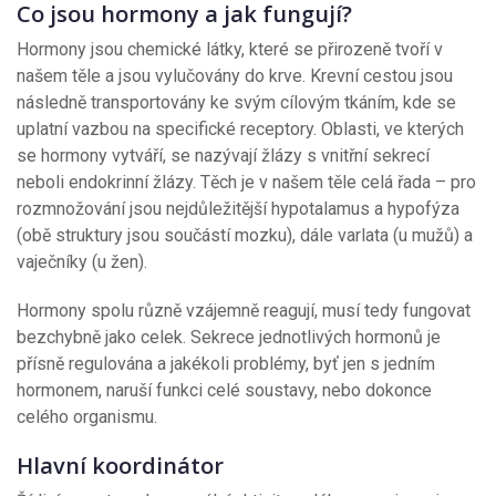
Co jsou hormony a jak fungují?
Hormony jsou chemické látky, které se přirozeně tvoří v
našem těle a jsou vylučovány do krve. Krevní cestou jsou
následně transportovány ke svým cílovým tkáním, kde se
uplatní vazbou na specifické receptory. Oblasti, ve kterých
se hormony vytváří, se nazývají žlázy s vnitřní sekrecí
neboli endokrinní žlázy. Těch je v našem těle celá řada – pro
rozmnožování jsou nejdůležitější hypotalamus a hypofýza
(obě struktury jsou součástí mozku), dále varlata (u mužů) a
vaječníky (u žen).
Hormony spolu různě vzájemně reagují, musí tedy fungovat
bezchybně jako celek. Sekrece jednotlivých hormonů je
přísně regulována a jakékoli problémy, byť jen s jedním
hormonem, naruší funkci celé soustavy, nebo dokonce
celého organismu.
Hlavní koordinátor