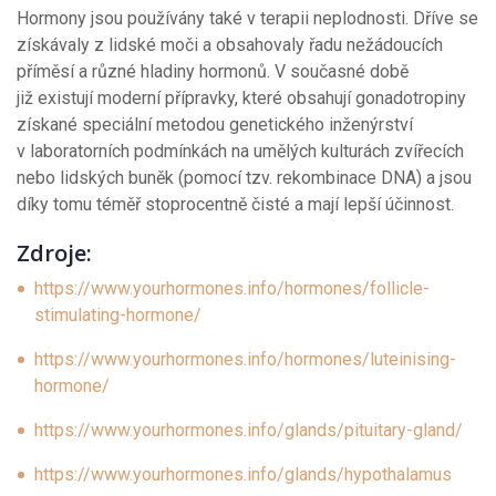
Hormony jsou používány také v terapii neplodnosti. Dříve se
získávaly z lidské moči a obsahovaly řadu nežádoucích
příměsí a různé hladiny hormonů. V současné době
již existují moderní přípravky, které obsahují gonadotropiny
získané speciální metodou genetického inženýrství
v laboratorních podmínkách na umělých kulturách zvířecích
nebo lidských buněk (pomocí tzv. rekombinace DNA) a jsou
díky tomu téměř stoprocentně čisté a mají lepší účinnost.
Zdroje:
https://www.yourhormones.info/hormones/follicle-
stimulating-hormone/
https://www.yourhormones.info/hormones/luteinising-
hormone/
https://www.yourhormones.info/glands/pituitary-gland/
https://www.yourhormones.info/glands/hypothalamus