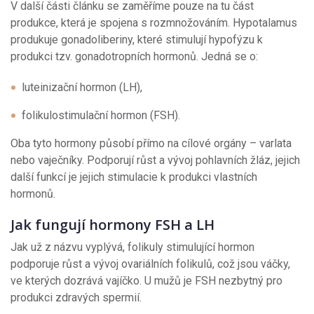
V další části článku se zaměříme pouze na tu část
produkce, která je spojena s rozmnožováním. Hypotalamus
produkuje gonadoliberiny, které stimulují hypofýzu k
produkci tzv. gonadotropních hormonů. Jedná se o:
luteinizační hormon (LH),
folikulostimulační hormon (FSH).
Oba tyto hormony působí přímo na cílové orgány – varlata
nebo vaječníky. Podporují růst a vývoj pohlavních žláz, jejich
další funkcí je jejich stimulacie k produkci vlastních
hormonů.
Jak fungují hormony FSH a LH
Jak už z názvu vyplývá, folikuly stimulující hormon
podporuje růst a vývoj ovariálních folikulů, což jsou váčky,
ve kterých dozrává vajíčko. U mužů je FSH nezbytný pro
produkci zdravých spermií.