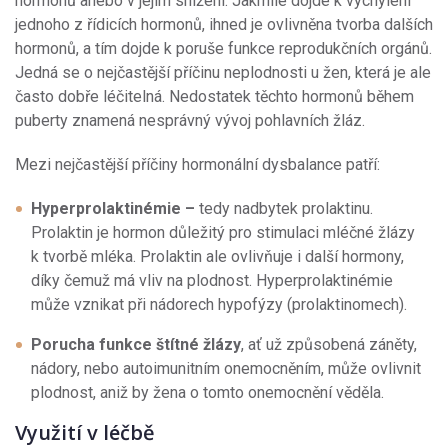
hormonů anebo v jejím snížení. Jakmile dojde k vychýlení
jednoho z řídicích hormonů, ihned je ovlivněna tvorba dalších
hormonů, a tím dojde k poruše funkce reprodukčních orgánů.
Jedná se o nejčastější příčinu neplodnosti u žen, která je ale
často dobře léčitelná. Nedostatek těchto hormonů během
puberty znamená nesprávný vývoj pohlavních žláz.
Mezi nejčastější příčiny hormonální dysbalance patří:
Hyperprolaktinémie –
tedy nadbytek prolaktinu.
Prolaktin je hormon důležitý pro stimulaci mléčné žlázy
k tvorbě mléka. Prolaktin ale ovlivňuje i další hormony,
díky čemuž má vliv na plodnost. Hyperprolaktinémie
může vznikat při nádorech hypofýzy (prolaktinomech).
Porucha funkce štítné žlázy
, ať už způsobená záněty,
nádory, nebo autoimunitním onemocněním, může ovlivnit
plodnost, aniž by žena o tomto onemocnění věděla.
Využití v léčbě