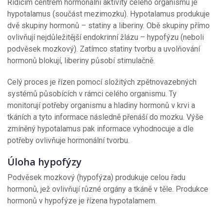
Řídicím centrem hormonální aktivity celého organismu je
hypotalamus (součást mezimozku). Hypotalamus produkuje
dvě skupiny hormonů – statiny a liberiny. Obě skupiny přímo
ovlivňují nejdůležitější endokrinní žlázu – hypofýzu (neboli
podvěsek mozkový). Zatímco statiny tvorbu a uvolňování
hormonů blokují, liberiny působí stimulačně.
Celý proces je řízen pomocí složitých zpětnovazebných
systémů působících v rámci celého organismu. Ty
monitorují potřeby organismu a hladiny hormonů v krvi a
tkáních a tyto informace následně přenáší do mozku. Výše
zmíněný hypotalamus pak informace vyhodnocuje a dle
potřeby ovlivňuje hormonální tvorbu.
Úloha hypofýzy
Podvěsek mozkový (hypofýza) produkuje celou řadu
hormonů, jež ovlivňují různé orgány a tkáně v těle. Produkce
hormonů v hypofýze je řízena hypotalamem.