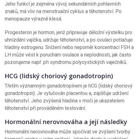
Jeho funkcí je zejména vývoj sekundárních pohlavních
znaků, má vliv na menstruační cyklus a těhotenství. Po
menopauze výrazně klesá.
Progesteron je hormon, jenž připravuje děložní výstelku pro
uhnízdění vajíčka, udržuje těhotenství, a po ovulaci potlačuje
hladiny estrogenu. Snížení nebo nepoměr koncentrací FSH a
LH může vést k poruchám ovulace a neplodnosti, jak často
pozorujeme např. při syndromu polycystických vaječníků.
HCG (lidský choriový gonadotropin)
Třetím významným gonadotropinem je hCG (lidský choriový
gonadotropin). Je vylučován placentou a, zajišťuje udržení
těhotenství. Jeho zvýšená hladina v moči je ukazatelem
těhotenství při prováděném testování.
Hormonální nerovnováha a její následky
Hormonální nerovnováha může spočívat ve zvýšení tvorby