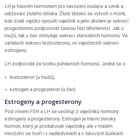
LH je hlavním hormonem pro navození ovulace a vznik a
udržování žlutého tělíska. Žluté tělísko se vytvoří v místě,
kde zralé vajíčko opouští vaječník a jeho úkolem je sekrecí
progesteronu podporovat časnou fázi těhotenství. Jak u
mužů, tak u žen stimuluje sekreci steroidních hormonů. Ve
varlatech sekreci testosteronu, ve vaječnících sekreci
estrogenu.
LH zodpovídá za tvorbu pohlavních hormonů. Jedná se o:
testosteron (u mužů),
estrogen a progesteron (u žen).
Estrogeny a progesterony
Pod vlivem FSH a LH se uvolňují z vaječníků hormony
estrogeny a progesterony. Estrogen je hlavní ženský
hormon, který je produkován vaječníky, ale v malém
množství se tvoří i v nadledvinách a v tukových buňkách.