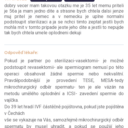
dobry vecer mam takovou otazku me je 35 let memu priteli
je 56a ja mam jedno dite a strasne bych chtela dalsi jenze
muj pritel je nemec a v nemecku je uplne normalni
podstoupit sterilizaci a ja se nchci timto zeptat jestli bych
mohla mit v tomto pripade jeste jeho dite a jestli to nepujde
tak bych chtela umele oplodneni dekuji
Odpověď lékaře:
Pokud je partner po sterilizaci-vasektomii- je možné
podstoupit revasektomii- ale spermiogram nemusí po této
operaci obsahovat žádné spermie nebo nekvalitní.
Pravděpodobnější je provedení TESE, MESA-tedy
mikrochirurgický odběr spermatu- ten je ale vázán na
metodu umělého oplodnění a ICSI- zavedení spermie do
vajíčka.
Do 39 let hradí IVF částěčně pojištovna, pokud jste pojištěna
v Čechách
vše se vykazuje na Vás, samozřejmě mikrochirurgický odběr
spermatu by musel uhradit, a pokud se použijí jeho