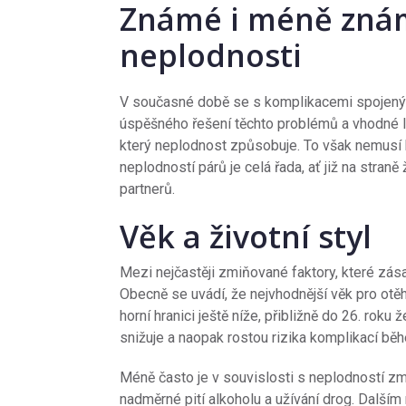
Známé i méně znám
neplodnosti
V současné době se s komplikacemi spojený
úspěšného řešení těchto problémů a vhodné l
který neplodnost způsobuje. To však nemusí b
neplodností párů je celá řada, ať již na stran
partnerů.
Věk a životní styl
Mezi nejčastěji zmiňované faktory, které zá
Obecně se uvádí, že nejvhodnější věk pro otěh
horní hranici ještě níže, přibližně do 26. ro
snižuje a naopak rostou rizika komplikací běh
Méně často je v souvislosti s neplodností zmi
nadměrné pití alkoholu a užívání drog. Další