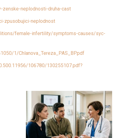
y-zenske-neplodnosti-druha-cast
i-zpusobujici-neplodnost
itions/female-infertility/symptoms-causes/syc-
/41050/1/Chlanova_Tereza_PAS_BP.pdf
/20.500.11956/106780/130255107.pdf?