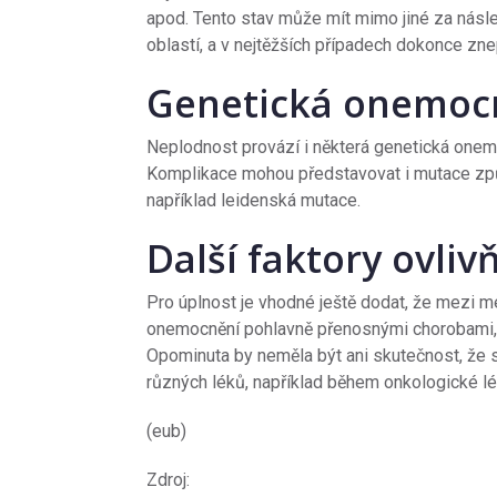
apod. Tento stav může mít mimo jiné za násled
oblastí, a v nejtěžších případech dokonce zn
Genetická onemoc
Neplodnost provází i některá genetická onemo
Komplikace mohou představovat i mutace způso
například leidenská mutace.
Další faktory ovliv
Pro úplnost je vhodné ještě dodat, že mezi
onemocnění pohlavně přenosnými chorobami, j
Opominuta by neměla být ani skutečnost, že 
různých léků, například během onkologické lé
(eub)
Zdroj: