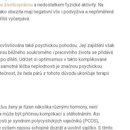
ou životosprávou
a nedostatkem fyzické aktivity. Na
jako obezita mají negativní vliv i podvýživa a nepřiměřeně
íliš vyčerpává.
livňována také psychickou pohodou. Její zajištění však
tresu běžného soukromého i pracovního života se přidává
 po dítěti. Udržet si optimismus v takto komplikované
 I samotná léčba neplodnosti je značnou psychickou
tečnost, že řada párů z tohoto důvodu ukončuje terapii
us ženy je řízen několika různými hormony, není
a může být příčinou komplikací s otěhotněním. Asi
osti je syndrom polycystických vaječníků (PCOS),
ré ovšem nejsou schopné dozrát a uvolnit vajíčko. S tímto