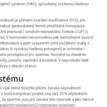
rogenní syndrom (HAS), způsobený zvýšenou hladinou
dnosti je primární ovariální insuficience (POI), pro
 poněkud zjednodušený termín předčasná menopauza.
né jmenovat i syndrom neprasklého folikulu (LUF) či
tinu). S hormonální nerovnováhou pak samozřejmě souvisí
antikoncepce a jejím vysazením před počátkem snahy o
ízkou či vysokou hladinou estrogenů) je ovlivněna i
ž jeho prostupnost pro spermie. Nicméně na charakter
d záněty, poruchy vaječníků a podobně. V neposlední řadě
rya v děložní sliznici.
ystému
 však méně důležité příčiny ženské neplodnosti
 s touto komplikací potýká více než 10 % neplodných
, že spermie jsou pro ženské tělo cizorodé a jako takové
egulačních mechanismů) rozpoznány imunitním