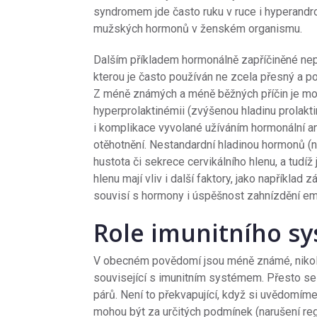
syndromem jde často ruku v ruce i hyperand
mužských hormonů v ženském organismu.
Dalším příkladem hormonálně zapříčiněné neplo
kterou je často používán ne zcela přesný a
Z méně známých a méně běžných příčin je mož
hyperprolaktinémii (zvýšenou hladinu prolak
i komplikace vyvolané užíváním hormonální 
otěhotnění. Nestandardní hladinou hormonů (n
hustota či sekrece cervikálního hlenu, a tudí
hlenu mají vliv i další faktory, jako napříkla
souvisí s hormony i úspěšnost zahnízdění emb
Role imunitního s
V obecném povědomí jsou méně známé, nikoli
související s imunitním systémem. Přesto se
párů. Není to překvapující, když si uvědomíme
mohou být za určitých podmínek (narušení r