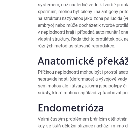
systémem, což následně vede k tvorbě protilá
spermiím, mohou být cíleny i na antigeny př
na strukturu nazývanou jako zona pellucida (vrs
embryo) nebo může docházet k tvorbě protiláte
v neplodnosti hrají i případná autoimunitní 
vlastní struktury. Řada těchto protilátek pak
různých metod asistované reprodukce.
Anatomické překážk
Příčinou neplodnosti mohou být i prosté anat
nepravidelnosti (deformace) a vývojové vady j
sem mohou ale i útvary, jakými jsou polypy 
srůsty, které mohou například způsobovat po
Endometrióza
Velmi častým problémem bránícím otěhotnění 
kdy se tkáň děložní sliznice nachází i mimo d