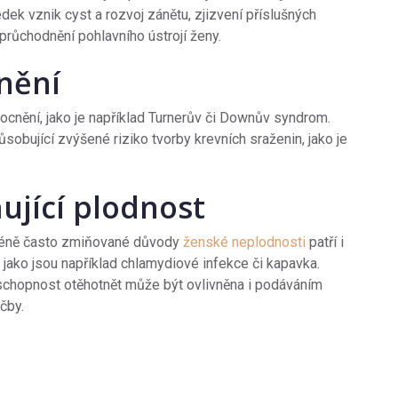
ek vznik cyst a rozvoj zánětu, zjizvení příslušných
eprůchodnění pohlavního ústrojí ženy.
nění
cnění, jako je například Turnerův či Downův syndrom.
bující zvýšené riziko tvorby krevních sraženin, jako je
ňující plodnost
 méně často zmiňované důvody
ženské neplodnosti
patří i
ako jsou například chlamydiové infekce či kapavka.
schopnost otěhotnět může být ovlivněna i podáváním
čby.