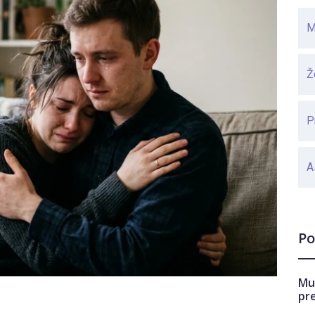
M
Ž
P
A
Po
Mu
pr