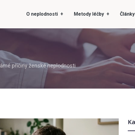
O neplodnosti
Metody léčby
Články
ámé příčiny ženské neplodnosti
Ka