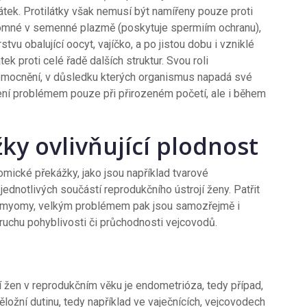
tek. Protilátky však nemusí být namířeny pouze proti
ítomné v semenné plazmě (poskytuje spermiím ochranu),
tvu obalující oocyt, vajíčko, a po jistou dobu i vzniklé
k proti celé řadě dalších struktur. Svou roli
onemocnění, v důsledku kterých organismus napadá své
 není problémem pouze při přirozeném početí, ale i během
y ovlivňující plodnost
omické překážky, jako jsou například tvarové
ednotlivých součástí reprodukčního ústrojí ženy. Patřit
či myomy, velkým problémem pak jsou samozřejmě i
ruchu pohyblivosti či průchodnosti vejcovodů.
žen v reprodukčním věku je endometrióza, tedy případ,
ěložní dutinu, tedy například ve vaječnících, vejcovodech