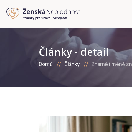
Články - detail
Domů
Články
Známé i méně zn