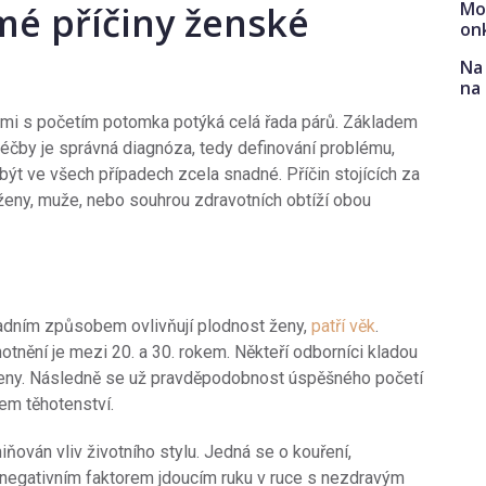
Mo
é příčiny ženské
on
Na 
na
mi s početím potomka potýká celá řada párů. Základem
éčby je správná diagnóza, tedy definování problému,
ýt ve všech případech zcela snadné. Příčin stojících za
ě ženy, muže, nebo souhrou zdravotních obtíží obou
sadním způsobem ovlivňují plodnost ženy,
patří věk
.
otnění je mezi 20. a 30. rokem. Někteří odborníci kladou
ku ženy. Následně se už pravděpodobnost úspěšného početí
em těhotenství.
ňován vliv životního stylu. Jedná se o kouření,
m negativním faktorem jdoucím ruku v ruce s nezdravým