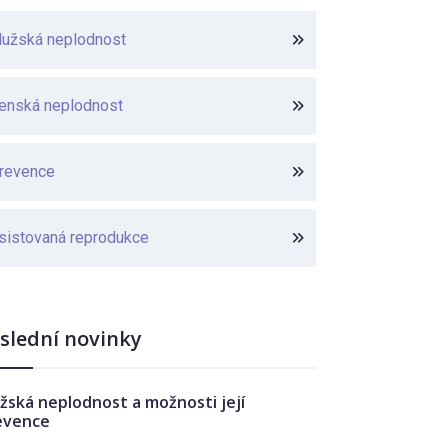
užská neplodnost
enská neplodnost
revence
sistovaná reprodukce
slední novinky
žská neplodnost a možnosti její
evence