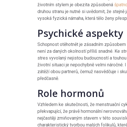
životním stylem je obezita způsobená
špatn
druhou stranu je nutné si uvědomit, že stejně 
vysoká fyzická námaha, která tělo ženy přespř
Psychické aspekty
Schopnost otěhotnět je zásadním způsobem ov
není za daných okolností příliš snadné. Ke s
stres vyvolaný nejistou budoucností a touhou
životní situaci je nepochybně velmi náročné.
zátěží obou partnerů, čemuž nasvědčuje i sku
předčasně.
Role hormonů
Vzhledem ke skutečnosti, že menstruační cykl
překvapující, že právě hormonální nerovnováh
nejčastěji zmiňovaným stavem v této souvisl
charakteristický tvorbou malých folikulů, kte