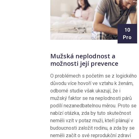
10
Pro
Mužská neplodnost a
možnosti její prevence
O problémech s početím se z logického
důvodu více hovoří ve vztahu k ženám,
odborné studie však ukazují, že i
mužský faktor se na neplodnosti párů
podílí nezanedbatelnou měrou. Proto se
nabízí otázka, zda by tuto skutečnost
neměli vzít v potaz muži, kteří plánují v
budoucnosti založit rodinu, a zda by se
neměli začít o své reprodukční zdraví