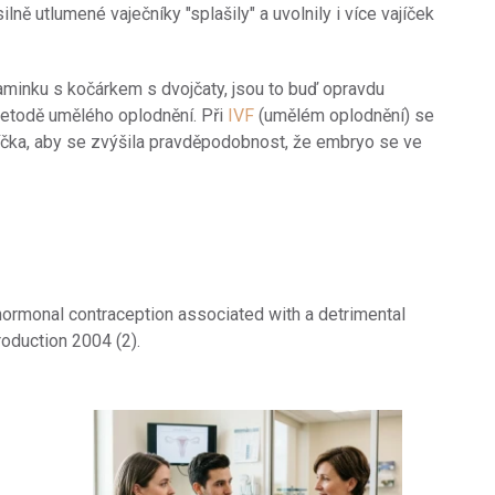
ilně utlumené vaječníky "splašily" a uvolnily i více vajíček
minku s kočárkem s dvojčaty, jsou to buď opravdu
 metodě umělého oplodnění. Při
IVF
(umělém oplodnění) se
jíčka, aby se zvýšila pravděpodobnost, že embryo se ve
f hormonal contraception associated with a detrimental
oduction 2004 (2).