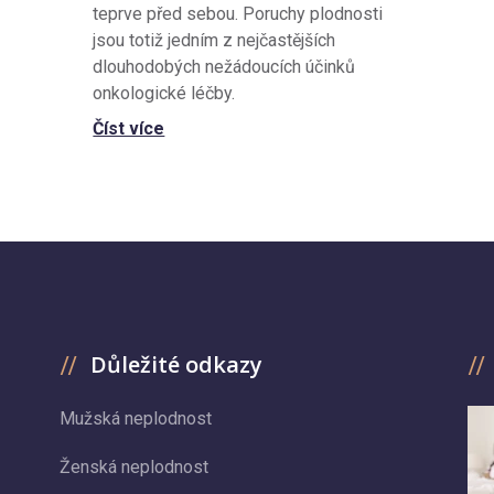
teprve před sebou. Poruchy plodnosti
jsou totiž jedním z nejčastějších
dlouhodobých nežádoucích účinků
onkologické léčby.
Číst více
Důležité odkazy
Mužská neplodnost
Ženská neplodnost