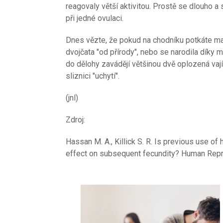
reagovaly větší aktivitou. Prostě se dlouho a s
při jedné ovulaci.
Dnes vězte, že pokud na chodníku potkáte ma
dvojčata "od přírody", nebo se narodila díky
do dělohy zavádějí většinou dvě oplozená va
sliznici "uchytí".
(jnl)
Zdroj:
Hassan M. A., Killick S. R. Is previous use o
effect on subsequent fecundity? Human Repr