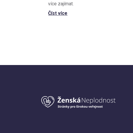
více zajímat.
Číst více