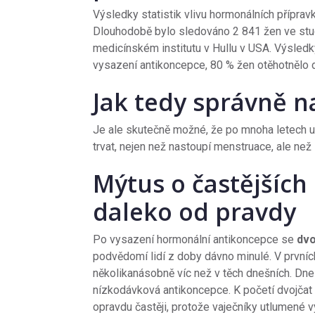
Výsledky statistik vlivu hormonálních příprav
Dlouhodobě bylo sledováno 2 841 žen ve stud
medicínském institutu v Hullu v USA. Výsledk
vysazení antikoncepce, 80 % žen otěhotnělo 
Jak tedy správně n
Je ale skutečně možné, že po mnoha letech u
trvat, nejen než nastoupí menstruace, ale než 
Mýtus o častějších
daleko od pravdy
Po vysazení hormonální antikoncepce se
dvo
podvědomí lidí z doby dávno minulé. V prvníc
několikanásobně víc než v těch dnešních. Dne
nízkodávková antikoncepce. K početí dvojčat
opravdu častěji, protože vaječníky utlumen