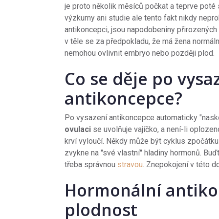
je proto několik měsíců počkat a teprve poté
výzkumy ani studie ale tento fakt nikdy nepr
antikoncepci, jsou napodobeniny přirozených 
v těle se za předpokladu, že má žena normálně
nemohou ovlivnit embryo nebo později plod.
Co se děje po vysa
antikoncepce?
Po vysazení antikoncepce automaticky "nasko
ovulaci
se uvolňuje vajíčko, a není-li oploze
krví vyloučí. Někdy může být cyklus zpočátku 
zvykne na "své vlastní" hladiny hormonů. Buďte
třeba správnou
stravou
. Znepokojení v této d
Hormonální antiko
plodnost