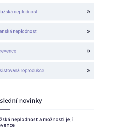
užská neplodnost
enská neplodnost
revence
sistovaná reprodukce
slední novinky
žská neplodnost a možnosti její
evence