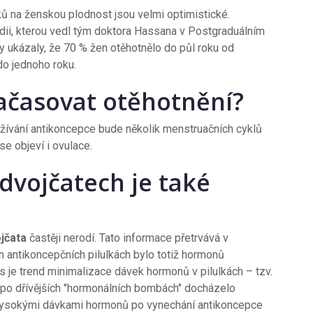
ků na ženskou plodnost jsou velmi optimistické.
ii, kterou vedl tým doktora Hassana v Postgraduálním
y ukázaly, že 70 % žen otěhotnělo do půl roku od
do jednoho roku.
ačasovat otěhotnění?
žívání antikoncepce bude několik menstruačních cyklů
se objeví i ovulace.
 dvojčatech je také
jčata
častěji nerodí. Tato informace přetrvává v
h antikoncepčních pilulkách bylo totiž hormonů
s je trend minimalizace dávek hormonů v pilulkách – tzv.
 po dřívějších "hormonálních bombách" docházelo
é vysokými dávkami hormonů po vynechání antikoncepce