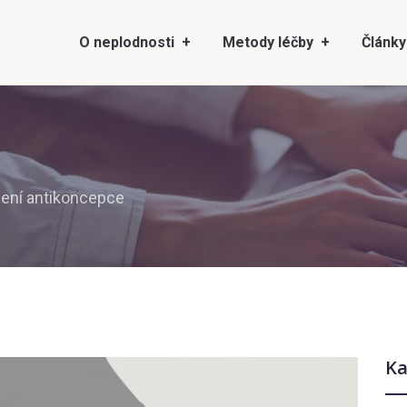
O neplodnosti
Metody léčby
Články
ení antikoncepce
Ka