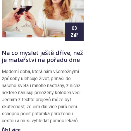
03
Zář
Na co myslet ještě dříve, než
je mateřství na pořadu dne
Moderní doba, která nám všemožnými
způsoby ulehčuje život, přináší do
našeho světa i mnohé nástrahy, z nichž
některé narušují přirozený koloběh věcí.
Jedním z těchto projevů může být
skutečnost, že čím dál více párů není
schopno počít potomka přirozenou
cestou a musí vyhledat pomoc lékařů.
Číst více