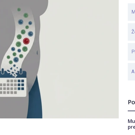
M
Ž
P
A
Po
Mu
pr