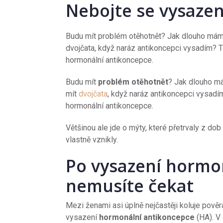
Nebojte se vysaze
Budu mít problém otěhotnět? Jak dlouho mám
dvojčata, když naráz antikoncepci vysadím? To 
hormonální antikoncepce.
Budu mít
problém otěhotnět
? Jak dlouho 
mít
dvojčata
, když naráz antikoncepci vysadím
hormonální antikoncepce.
Většinou ale jde o mýty, které přetrvaly z dob
vlastně vznikly.
Po vysazení hormo
nemusíte čekat
Mezi ženami asi úplně nejčastěji koluje pově
vysazení
hormonální antikoncepce
(HA). V