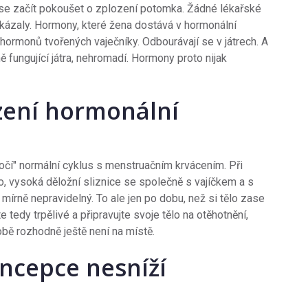
 se začít pokoušet o zplození potomka. Žádné lékařské
okázaly. Hormony, které žena dostává v hormonální
hormonů tvořených vaječníky. Odbourávají se v játrech. A
 fungující játra, nehromadí. Hormony proto nijak
zení hormonální
čí" normální cyklus s menstruačním krvácením. Při
no, vysoká děložní sliznice se společně s vajíčkem a s
mírně nepravidelný. To ale jen po dobu, než si tělo zase
 tedy trpělivé a připravujte svoje tělo na otěhotnění,
obě rozhodně ještě není na místě.
ncepce nesníží