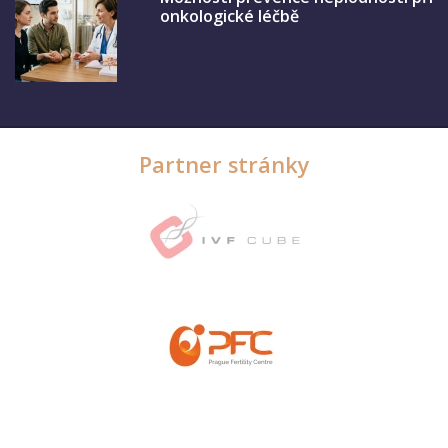
onkologické léčbě
Partner stránky