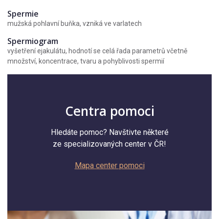
Spermie
mužská pohlavní buňka, vzniká ve varlatech
Spermiogram
vyšetření ejakulátu, hodnotí se celá řada parametrů včetně
množství, koncentrace, tvaru a pohyblivosti spermií
Centra pomoci
Hledáte pomoc? Navštivte některé
ze specializovaných center v ČR!
Mapa center pomoci