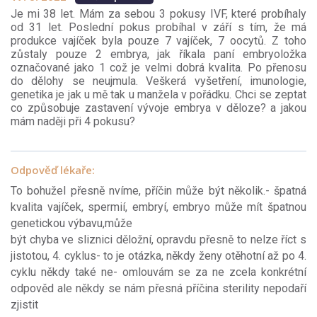
Je mi 38 let. Mám za sebou 3 pokusy IVF, které probíhaly
od 31 let. Poslední pokus probíhal v září s tím, že má
produkce vajíček byla pouze 7 vajíček, 7 oocytů. Z toho
zůstaly pouze 2 embrya, jak říkala paní embryoložka
označované jako 1 což je velmi dobrá kvalita. Po přenosu
do dělohy se neujmula. Veškerá vyšetření, imunologie,
genetika je jak u mě tak u manžela v pořádku. Chci se zeptat
co způsobuje zastavení vývoje embrya v děloze? a jakou
mám naději při 4 pokusu?
Odpověď lékaře:
To bohužel přesně nvíme, příčin může být několik.- špatná
kvalita vajíček, spermií, embryí, embryo může mít špatnou
genetickou výbavu,může
být chyba ve sliznici děložní, opravdu přesně to nelze říct s
jistotou, 4. cyklus- to je otázka, někdy ženy otěhotní až po 4.
cyklu někdy také ne- omlouvám se za ne zcela konkrétní
odpověd ale někdy se nám přesná příčina sterility nepodaří
zjistit