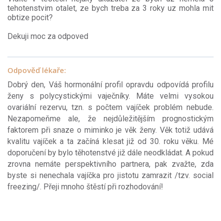
tehotenstvim otalet, ze bych treba za 3 roky uz mohla mit
obtize pocit?
Dekuji moc za odpoved
Odpověď lékaře:
Dobrý den, Váš hormonální profil opravdu odpovídá profilu
ženy s polycystickými vaječníky. Máte velmi vysokou
ovariální rezervu, tzn. s počtem vajíček problém nebude.
Nezapomeňme ale, že nejdůležitějším prognostickým
faktorem při snaze o miminko je věk ženy. Věk totiž udává
kvalitu vajíček a ta začíná klesat již od 30. roku věku. Mé
doporučení by bylo těhotenstvé již dále neodkládat. A pokud
zrovna nemáte perspektivního partnera, pak zvažte, zda
byste si nenechala vajíčka pro jistotu zamrazit /tzv. social
freezing/. Přeji mnoho štěstí při rozhodování!