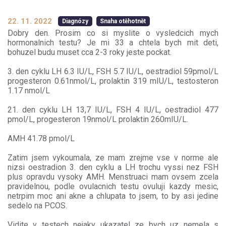
22. 11. 2022
Diagnózy
Snaha otěhotnět
Dobry den. Prosim co si myslite o vysledcich mych
hormonalnich testu? Je mi 33 a chtela bych mit deti,
bohuzel budu muset cca 2-3 roky jeste pockat.
3. den cyklu LH 6.3 IU/L, FSH 5.7 IU/L, oestradiol 59pmol/L
progesteron 0.61nmol/L, prolaktin 319 mIU/L, testosteron
1.17 nmol/L
21. den cyklu LH 13,7 IU/L, FSH 4 IU/L, oestradiol 477
pmol/L, progesteron 19nmol/L prolaktin 260mIU/L.
AMH 41.78 pmol/L
Zatim jsem vykoumala, ze mam zrejme vse v norme ale
nizsi oestradion 3. den cyklu a LH trochu vyssi nez FSH
plus opravdu vysoky AMH. Menstruaci mam ovsem zcela
pravidelnou, podle ovulacnich testu ovuluji kazdy mesic,
netrpim moc ani akne a chlupata to jsem, to by asi jedine
sedelo na PCOS.
Vidite v testech nejaky ukazatel ze bych uz nemela s