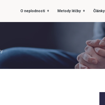
O neplodnosti
Metody léčby
Články
ty