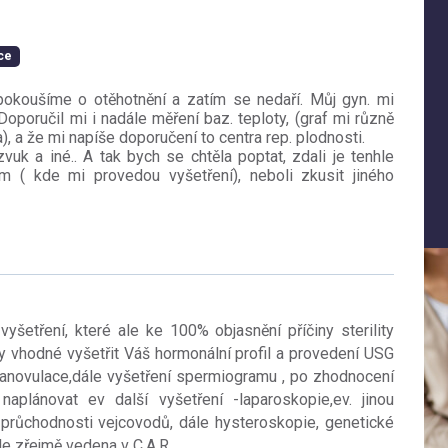
ace
pokoušíme o otěhotnění a zatím se nedaří. Můj gyn. mi
 Doporučil mi i nadále měření baz. teploty, (graf mi různě
), a že mi napíše doporučení to centra rep. plodnosti.
zvuk a iné.. A tak bych se chtěla poptat, zdali je tenhle
um ( kde mi provedou vyšetření), neboli zkusit jiného
šetření, které ale ke 100% objasnění příčiny sterility
by vhodné vyšetřit Váš hormonální profil a provedení USG
 anovulace,dále vyšetření spermiogramu , po zhodnocení
naplánovat ev další vyšetření -laparoskopie,ev. jinou
průchodnosti vejcovodů, dále hysteroskopie, genetické
le zřejmě vedena v C.A.R.