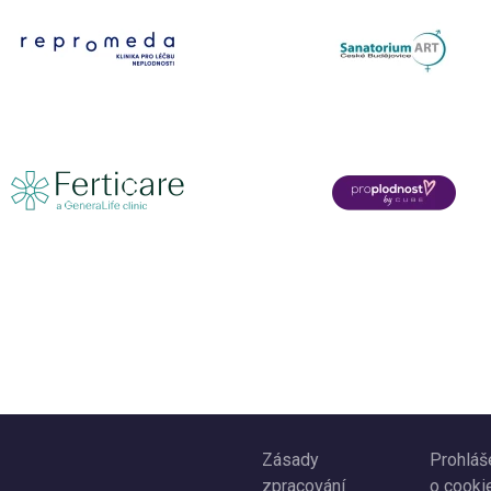
Zásady
Prohláš
zpracování
o cooki