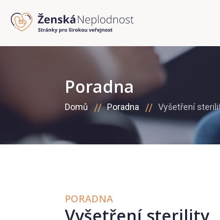
Poradna
Domů
Poradna
Vyšetření sterili
PORADNA
Vyšetření sterility