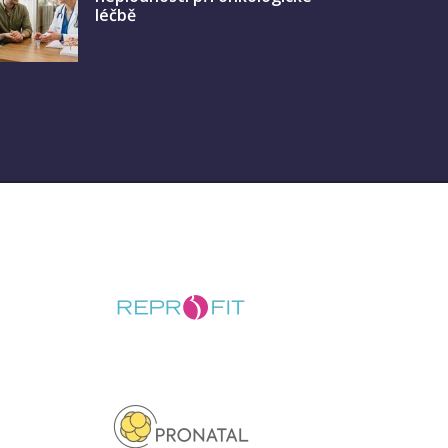
léčbě