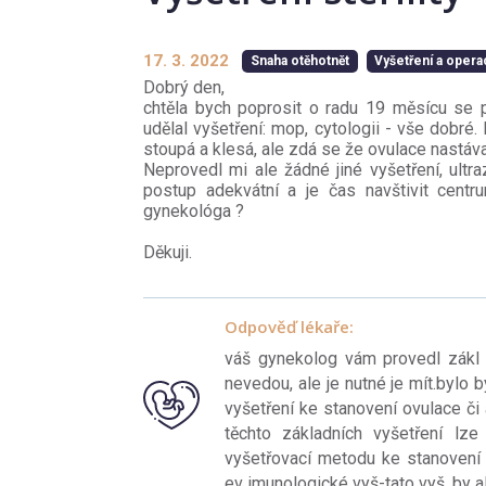
17. 3. 2022
Snaha otěhotnět
Vyšetření a oper
Dobrý den,
chtěla bych poprosit o radu 19 měsícu se 
udělal vyšetření: mop, cytologii - vše dobré.
stoupá a klesá, ale zdá se že ovulace nastáva
Neprovedl mi ale žádné jiné vyšetření, ultra
postup adekvátní a je čas navštivit centr
gynekológa ?
Děkuji.
Odpověď lékaře:
váš gynekolog vám provedl zákl vy
nevedou, ale je nutné je mít.bylo 
vyšetření ke stanovení ovulace či
těchto základních vyšetření lze 
vyšetřovací metodu ke stanovení 
ev imunologické vyš-tato vyš. by a