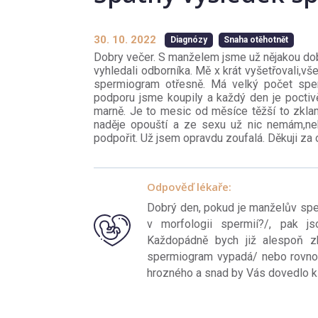
30. 10. 2022
Diagnózy
Snaha otěhotnět
Dobry večer. S manželem jsme už nějakou do
vyhledali odborníka. Mě x krát vyšetřovali,
spermiogram otřesně. Má velký počet sper
podporu jsme koupily a každý den je poctivě
marně. Je to mesic od měsíce těžší to zkla
naděje opouští a ze sexu už nic nemám,ne
podpořit. Už jsem opravdu zoufalá. Děkuji z
Odpověď lékaře:
Dobrý den, pokud je manželův sp
v morfologii spermií?/, pak j
Každopádně bych již alespoň zku
spermiogram vypadá/ nebo rovnou 
hrozného a snad by Vás dovedlo k 