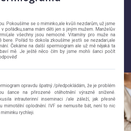
bu. Pokoušíme se o miminko,ale kvůli nezdarům, už jsme
vše v pořádku,sama mám děti jen s jiným mužem. Manželův
mií,ale všechny jsou nemocné. Vitamíny pro muže na
 bere. Pořád to dokola zkoušíme jestli se nezadari,ale
mání. Čekáme na další spermiogram ale už mě nějaká ta
baví mě. Je ještě něco čím by jsme mohli šanci počít
a odpověď
ermiogram opravdu špatný /předpokládám, že je problém
sou šance na přirozené otěhotnění výrazně snížené.
sila intrauterinní inseminaci /ale záleží, jak přesně
mimotělní oplodnění. IVF se nemusíte bát, není to nic
miminku rychleji.