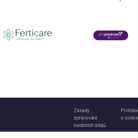
Zásady
Prohláš
zpracování
o cooki
osobních údajů