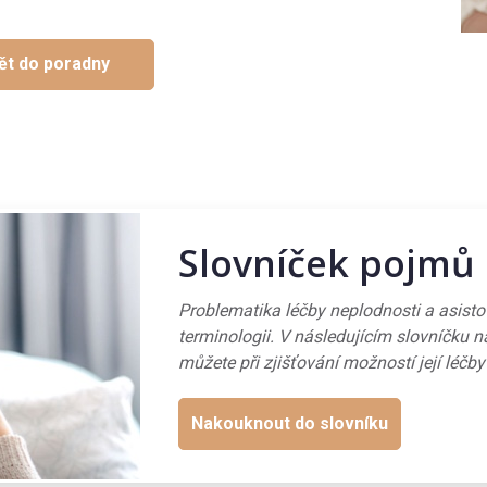
ět do poradny
Slovníček pojmů
Problematika léčby neplodnosti a asist
terminologii. V následujícím slovníčku n
můžete při zjišťování možností její léčby
Nakouknout do slovníku