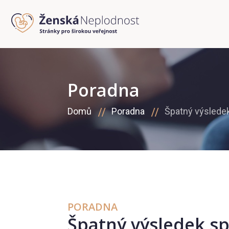
Poradna
Domů
Poradna
Špatný výslede
PORADNA
Špatný výsledek 