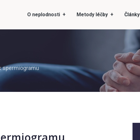
O neplodnosti
Metody léčby
Články
k spermiogramu
spermiogramu