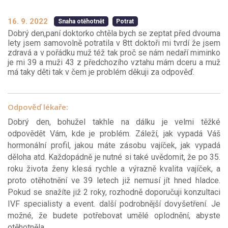
16. 9. 2022
Snaha otěhotnět
Potrat
Dobrý den,paní doktorko chtěla bych se zeptat před dvouma
lety jsem samovolně potratila v 8tt doktoři mi tvrdí že jsem
zdravá a v pořádku muž též tak proč se nám nedaří miminko
je mi 39 a muži 43 z předchozího vztahu mám dceru a muž
má taky děti tak v čem je problém děkuji za odpověď.
Odpověď lékaře:
Dobrý den, bohužel takhle na dálku je velmi těžké
odpovědět Vám, kde je problém. Záleží, jak vypadá Váš
hormonální profil, jakou máte zásobu vajíček, jak vypadá
děloha atd. Každopádně je nutné si také uvědomit, že po 35.
roku života ženy klesá rychle a výrazně kvalita vajíček, a
proto otěhotnění ve 39 letech již nemusí jít hned hladce.
Pokud se snažíte již 2 roky, rozhodně doporučuji konzultaci
IVF specialisty a event. další podrobnější dovyšetření. Je
možné, že budete potřebovat umělé oplodnění, abyste
otěhotněla.