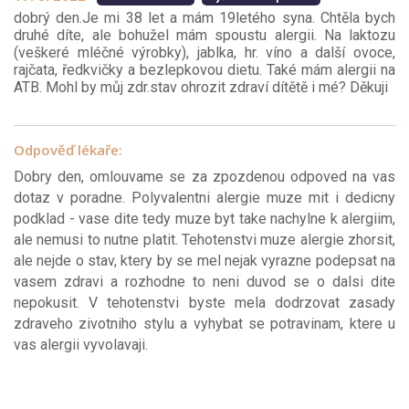
dobrý den.Je mi 38 let a mám 19letého syna. Chtěla bych
druhé díte, ale bohužel mám spoustu alergii. Na laktozu
(veškeré mléčné výrobky), jablka, hr. víno a další ovoce,
rajčata, ředkvičky a bezlepkovou dietu. Také mám alergii na
ATB. Mohl by můj zdr.stav ohrozit zdraví dítětě i mé? Děkuji
Odpověď lékaře:
Dobry den, omlouvame se za zpozdenou odpoved na vas
dotaz v poradne. Polyvalentni alergie muze mit i dedicny
podklad - vase dite tedy muze byt take nachylne k alergiim,
ale nemusi to nutne platit. Tehotenstvi muze alergie zhorsit,
ale nejde o stav, ktery by se mel nejak vyrazne podepsat na
vasem zdravi a rozhodne to neni duvod se o dalsi dite
nepokusit. V tehotenstvi byste mela dodrzovat zasady
zdraveho zivotniho stylu a vyhybat se potravinam, ktere u
vas alergii vyvolavaji.