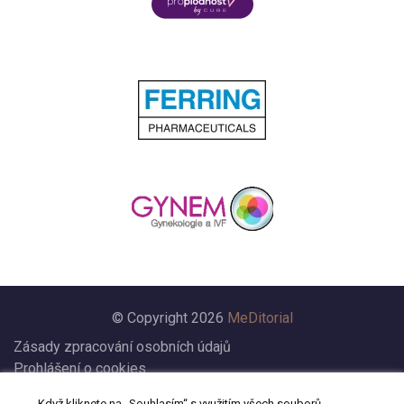
© Copyright 2026
MeDitorial
Zásady zpracování osobních údajů
Prohlášení o cookies
Nastavení cookies
Když kliknete na „Souhlasím“ s využitím všech souborů