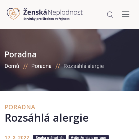
Poradna
Domů
Poradna
Rozsáhlá alergie
PORADNA
Rozsáhlá alergie
17. 3. 2022
Snaha otěhotnět
Vyšetření a operace