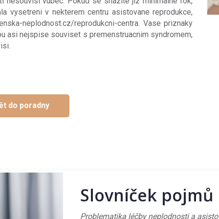
ti nesouvisi vubec. Pokud se snazite jiz minimalne rok,
 vysetreni v nekterem centru asistovane reprodukce,
enska-neplodnost.cz/reprodukcni-centra. Vase priznaky
dou asi nejspise souviset s premenstruacnim syndromem,
isi.
ět do poradny
Slovníček pojmů
Problematika léčby neplodnosti a asist