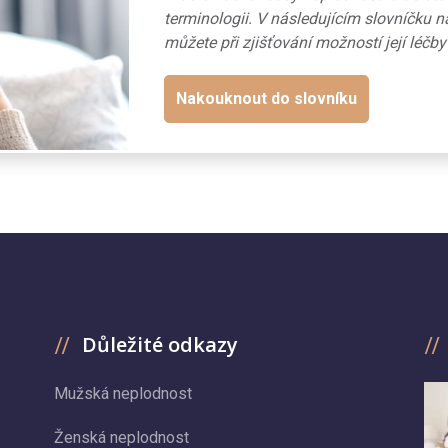
terminologii. V následujícím slovníčku n
můžete při zjišťování možností její léčby
Nakouknout do slovníku
Důležité odkazy
Mužská neplodnost
Ženská neplodnost