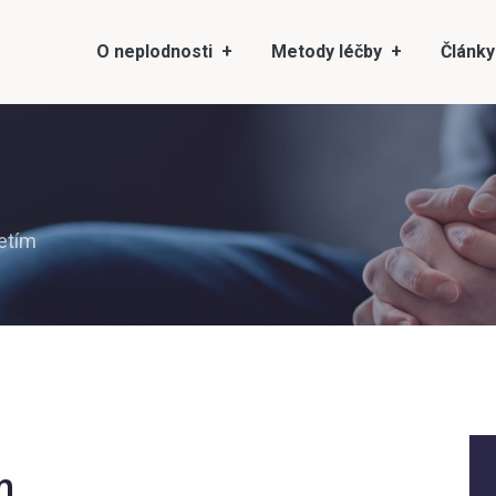
O neplodnosti
Metody léčby
Články
etím
m