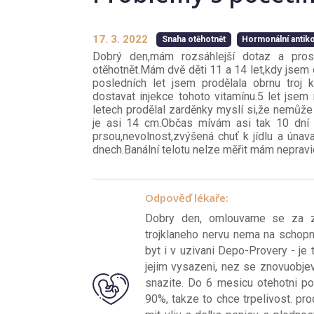
17. 3. 2022
Snaha otěhotnět
Hormonální anti
Dobrý den,mám rozsáhlejší dotaz a pr
otěhotnět.Mám dvě děti 11 a 14 let,kdy jsem
posledních let jsem prodělala obrnu troj
dostavat injekce tohoto vitamínu.5 let jsem 
letech prodělal zarděnky myslí si,že nemůže 
je asi 14 cm.Občas mívám asi tak 10 dní p
prsou,nevolnost,zvýšená chuť k jídlu a únav
dnech.Banální telotu nelze měřit mám nepravi
Odpověď lékaře:
Dobry den, omlouvame se za z
trojklaneho nervu nema na schopn
byt i v uzivani Depo-Provery - je 
jejim vysazeni, nez se znovuobjev
snazite. Do 6 mesicu otehotni p
90%, takze to chce trpelivost. pr