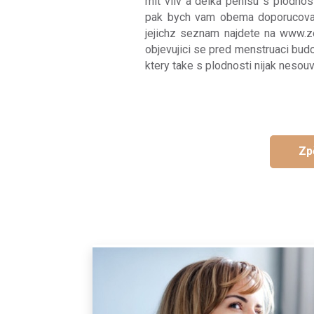
mit vliv a delka penisu s plodnos
pak bych vam obema doporucovala
jejichz seznam najdete na www.z
objevujici se pred menstruaci bu
ktery take s plodnosti nijak nesouv
Zp