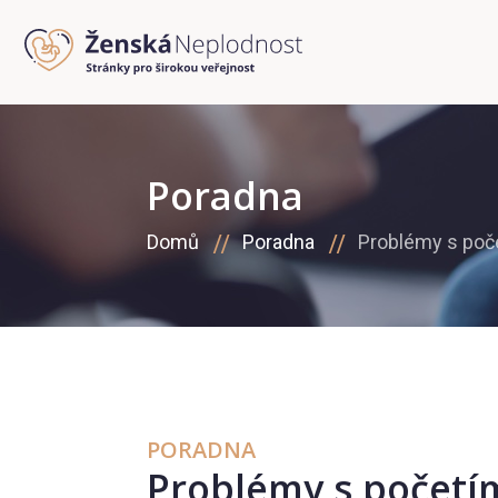
Poradna
Domů
Poradna
Problémy s poč
PORADNA
Problémy s početí