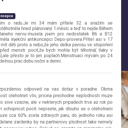
koncepce
osím o radu.Je mi 34 mám přítele 32 a snažím se
 otěhotněla hned plánovaný 1.měsíc a teď to nejde.Během
 klaneho nervu-musela jsem pro nedostatek B6 a B12
měla injekční antikoncepci Depo-provera.Přítel asi v 17
mít děti proto a nebo,že jeho delka penisu ve stopoření
řed menstr. pocit,že bych mohla být těhotná( tlaky v
a),ale přesto je to jen poplach.Menstruaci mývám po 24
delnou prac.dobu noční a denní.
pozdenou odpoved na vas dotaz v poradne. Obrna
ost otehotnet vliv, pricina prechodne neplodnosti muze
to sive vzacne, ale v nekterych pripadech trva az rok po
i schopnost pocit. nepisete, jak dlouho se o otehotneni
ouze cca 60% zcela zdravych paru, do jednoho roku asi
odelane zardenky by na partnerovu plodnost take nemely