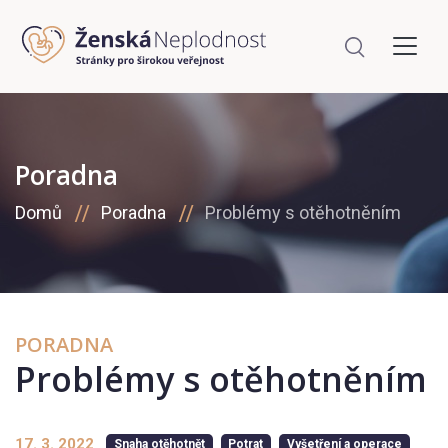
Poradna
Domů
Poradna
Problémy s otěhotněním
PORADNA
Problémy s otěhotněním
17. 3. 2022
Snaha otěhotnět
Potrat
Vyšetření a operace