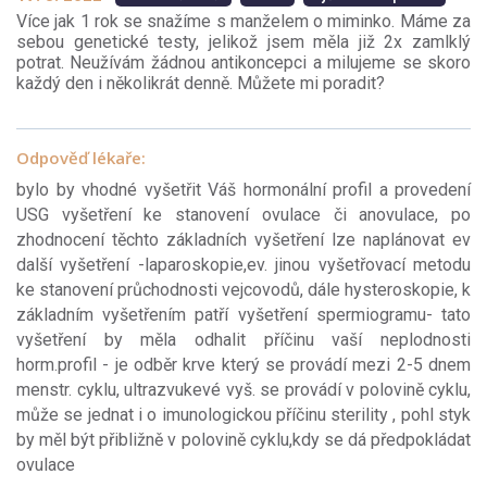
Více jak 1 rok se snažíme s manželem o miminko. Máme za
sebou genetické testy, jelikož jsem měla již 2x zamlklý
potrat. Neužívám žádnou antikoncepci a milujeme se skoro
každý den i několikrát denně. Můžete mi poradit?
Odpověď lékaře:
bylo by vhodné vyšetřit Váš hormonální profil a provedení
USG vyšetření ke stanovení ovulace či anovulace, po
zhodnocení těchto základních vyšetření lze naplánovat ev
další vyšetření -laparoskopie,ev. jinou vyšetřovací metodu
ke stanovení průchodnosti vejcovodů, dále hysteroskopie, k
základním vyšetřením patří vyšetření spermiogramu- tato
vyšetření by měla odhalit příčinu vaší neplodnosti
horm.profil - je odběr krve který se provádí mezi 2-5 dnem
menstr. cyklu, ultrazvukevé vyš. se provádí v polovině cyklu,
může se jednat i o imunologickou příčinu sterility , pohl styk
by měl být přibližně v polovině cyklu,kdy se dá předpokládat
ovulace