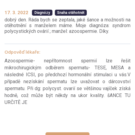
17. 3. 2022
Diagnózy
Snaha otěhotnět
dobrý den. Ráda bych se zeptala, jaké šance a možnosti na
otěhotnění s manželem máme. Moje diagnóza: syndrom
polycystických ovárií ; manžel: azoospermie. Díky.
Odpověď lékaře:
Azoospermie- nepřítomnost spermií lze řešit
mikrochirugickým odběrem spermatu- TESE, MESA a
následné ICSI, po předchozí hormonální stimulaci u vás.V
případě nezískání spermatu lze uvažovat o dárcovství
spermatu. Při dg: polycyst. ovarií se většinou vajíček získá
hodně, což může být někdy na ukor kvality. šANCE TU
URČITĚ JE