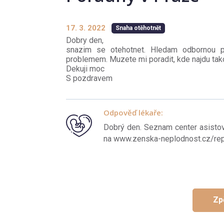
17. 3. 2022
Snaha otěhotnět
Dobry den,
snazim se otehotnet. Hledam odbornou 
problemem. Muzete mi poradit, kde najdu ta
Dekuji moc
S pozdravem
Odpověď lékaře:
Dobrý den. Seznam center asistov
na www.zenska-neplodnost.cz/rep
Zp