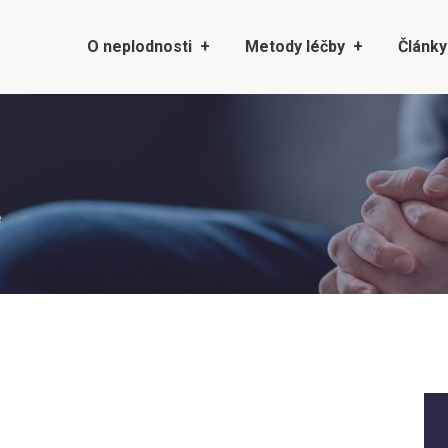
O neplodnosti
Metody léčby
Články
e