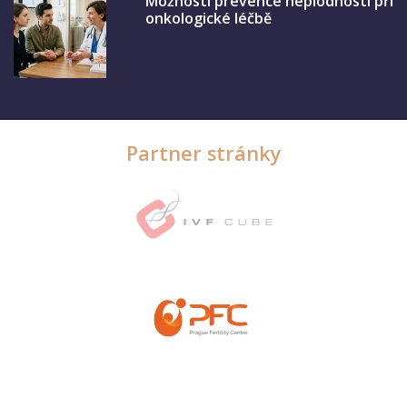
Možnosti prevence neplodnosti při
onkologické léčbě
Partner stránky