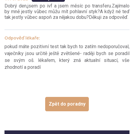
Dobrý den,jsem po ivf a jsem měsíc po transferu.Zajímalo
by mně jestly vůbec můžu mít pohlavní styk?A když né teď
tak jestly vůbec aspoň za nějakou dobu?Děkuji za odpověď.
Odpověď lékaře:
pokud máte pozitivní test tak bych to zatím nedoporučoval,
vaječníky jsou určitě ještě zvětšené- raději bych se poradil
se svým oš. lékařem, který zná aktualní situací, vše
zhodnotí a poradí
Zpět do poradny