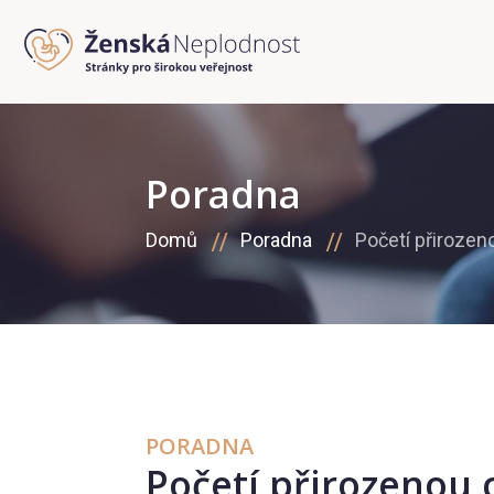
Poradna
Domů
Poradna
Početí přirozen
PORADNA
Početí přirozenou 