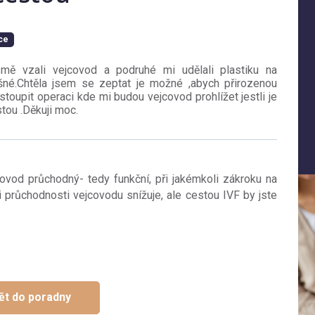
ace
mě vzali vejcovod a podruhé mi udělali plastiku na
né.Chtěla jsem se zeptat je možné ,abych přirozenou
toupit operaci kde mi budou vejcovod prohlížet jestli je
tou .Děkuji moc.
ovod průchodný- tedy funkční, při jakémkoli zákroku na
i průchodnosti vejcovodu snížuje, ale cestou IVF by jste
ět do poradny