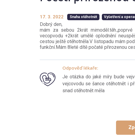
17. 3. 2022
Snaha otěhotnět
Vyšetření a oper
Dobrý den,
mám za sebou 2krát mimoděl.těh.,poprvé 
vecopvodu +2krát umělé oplodnění neuspěš
cestou ještě otěhotněla.V listopadu mám pods
funkční.Mám 8leté dítě počaté přirozenou ces
Odpověď lékaře:
Je otázka do jaké míry bude vejv
vejcovodu se šance otěhotnět i př
snad otěhotnět měla
Zp