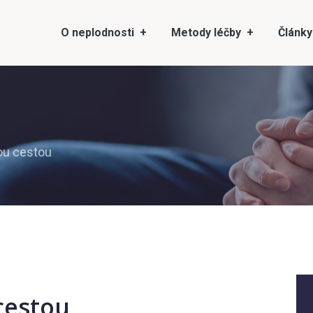
O neplodnosti
Metody léčby
Články
ou cestou
cestou