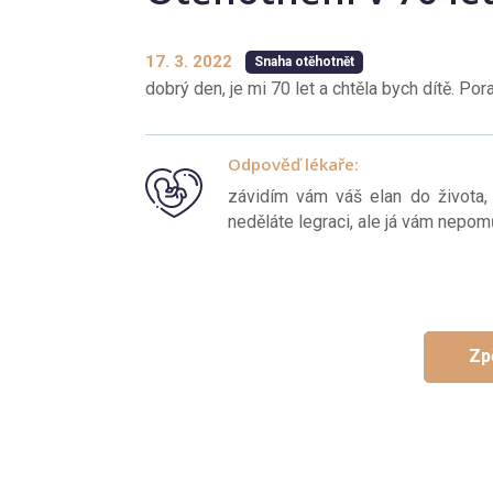
17. 3. 2022
Snaha otěhotnět
dobrý den, je mi 70 let a chtěla bych dítě. Por
Odpověď lékaře:
závidím vám váš elan do života, 
neděláte legraci, ale já vám nepo
Zp