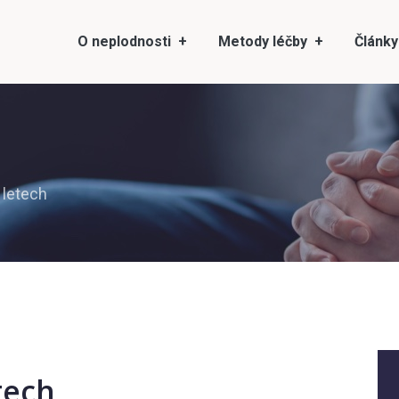
O neplodnosti
Metody léčby
Články
 letech
tech