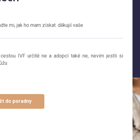
adte mi, jak ho mam získat. děkujií vaše
cestou IVF určitě ne a adopcí také ne, nevim jestli si
můžu
ět do poradny