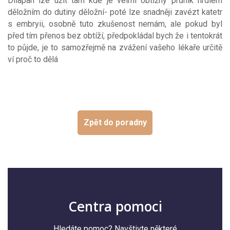
Dilapan lze užít tam kde je velmi obtížný průnik hrdlem
děložním do dutiny děložní- poté lze snadněji zavézt katetr
s embryii, osobně tuto zkušenost nemám, ale pokud byl
před tím přenos bez obtíží, předpokládal bych že i tentokrát
to půjde, je to samozřejmě na zvážení vašeho lékaře určitě
ví proč to dělá
Zpět do poradny
Centra pomoci
Hledáte pomoc? Navštivte některé