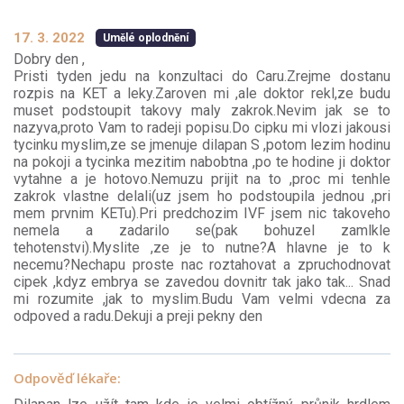
17. 3. 2022
Umělé oplodnění
Dobry den ,
Pristi tyden jedu na konzultaci do Caru.Zrejme dostanu
rozpis na KET a leky.Zaroven mi ,ale doktor rekl,ze budu
muset podstoupit takovy maly zakrok.Nevim jak se to
nazyva,proto Vam to radeji popisu.Do cipku mi vlozi jakousi
tycinku myslim,ze se jmenuje dilapan S ,potom lezim hodinu
na pokoji a tycinka mezitim nabobtna ,po te hodine ji doktor
vytahne a je hotovo.Nemuzu prijit na to ,proc mi tenhle
zakrok vlastne delali(uz jsem ho podstoupila jednou ,pri
mem prvnim KETu).Pri predchozim IVF jsem nic takoveho
nemela a zadarilo se(pak bohuzel zamlkle
tehotenstvi).Myslite ,ze je to nutne?A hlavne je to k
necemu?Nechapu proste nac roztahovat a zpruchodnovat
cipek ,kdyz embrya se zavedou dovnitr tak jako tak... Snad
mi rozumite ,jak to myslim.Budu Vam velmi vdecna za
odpoved a radu.Dekuji a preji pekny den
Odpověď lékaře: