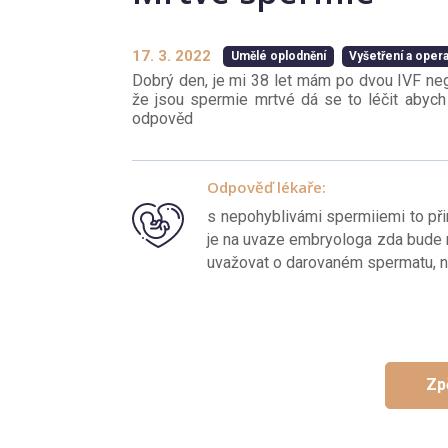
17. 3. 2022
Umělé oplodnění
Vyšetření a oper
Dobrý den, je mi 38 let mám po dvou IVF nega
že jsou spermie mrtvé dá se to léčit abych 
odpověd
Odpověď lékaře:
s nepohyblivámi spermiiemi to při
je na uvaze embryologa zda bude
uvažovat o darovaném spermatu, na 
Zp