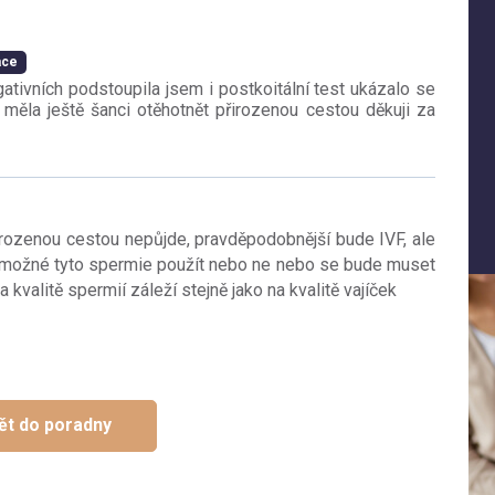
ace
tivních podstoupila jsem i postkoitální test ukázalo se
měla ještě šanci otěhotnět přirozenou cestou děkuji za
rozenou cestou nepůjde, pravděpodobnější bude IVF, ale
 možné tyto spermie použít nebo ne nebo se bude muset
kvalitě spermií záleží stejně jako na kvalitě vajíček
ět do poradny