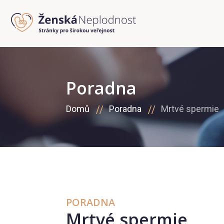
Poradna
Domů
Poradna
Mrtvé spermie
PORADNA
Mrtvé spermie