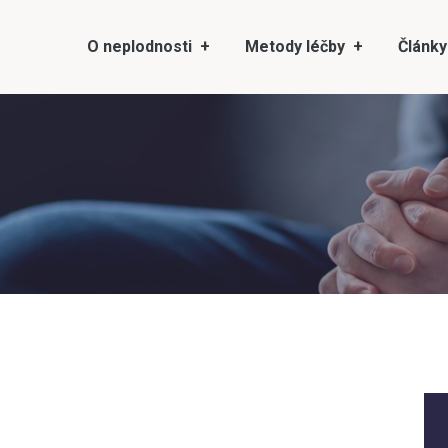
O neplodnosti
Metody léčby
Články