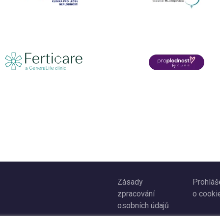
Zásady
Prohláš
zpracování
o cooki
osobních údajů