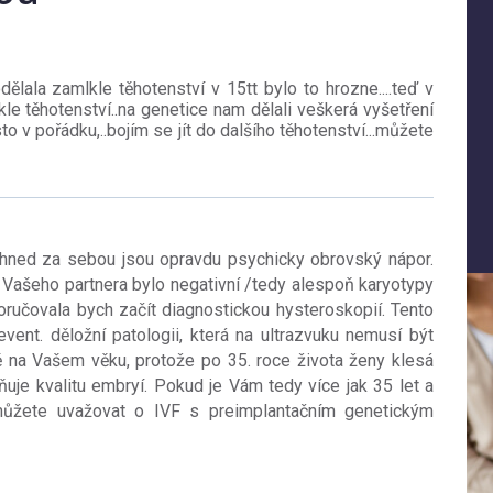
lala zamlkle těhotenství v 15tt bylo to hrozne....teď v
e těhotenství..na genetice nam dělali veškerá vyšetření
 v pořádku,..bojím se jít do dalšího těhotenství...můžete
 hned za sebou jsou opravdu psychicky obrovský nápor.
Vašeho partnera bylo negativní /tedy alespoň karyotypy
ručovala bych začít diagnostickou hysteroskopií. Tento
ent. děložní patologii, která na ultrazvuku nemusí být
ě na Vašem věku, protože po 35. roce života ženy klesá
ivňuje kvalitu embryí. Pokud je Vám tedy více jak 35 let a
můžete uvažovat o IVF s preimplantačním genetickým