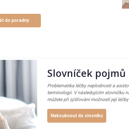
ět do poradny
Slovníček pojmů
Problematika léčby neplodnosti a asist
terminologii. V následujícím slovníčku n
můžete při zjišťování možností její léčby
Nakouknout do slovníku