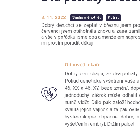
8. 11. 2022
Snaha otěhotnět
Potrat
Dobrý den,chci se zeptat v březnu jsem prodě
červenci jsem otěhotněla znovu a zase zamlkl
a vše v pořádku jsme oba a manželem naprosto
mi prosím poradit děkuji
Odpověď lékaře:
Dobrý den, chápu, že dva potraty
Pokud genetické vyšetření Vaše a 
46, XX a 46, XY, beze změn/, dopo
jednoduchý zákrok může odhalit ev
nutně vidět. Dále pak záleží hodn
kvalita jejích vajíček a ta pak ovl
hysteroskopie dopadne dobře, 
vyšetřením embryí. Držím palce!