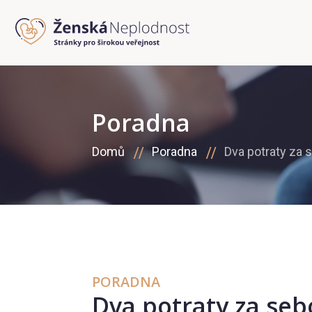
Poradna
Domů
Poradna
Dva potraty za 
PORADNA
Dva potraty za se