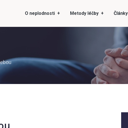
O neplodnosti
Metody léčby
Články
sebou
bou