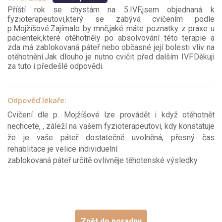
Příští rok se chystám na 5.IVF,jsem objednaná k
fyzioterapeutovi,který se zabývá cvičením podle
p.Mojžíšové.Zajímalo by mně,jaké máte poznatky z praxe u
pacientek,které otěhotněly po absolvování této terapie a
zda má zablokovaná páteř nebo občasné její bolesti vliv na
otěhotnění.Jak dlouho je nutno cvičit před dalším IVF.Děkuji
za tuto i předešlé odpovědi.
Odpověď lékaře:
Cvičení dle p. Mojžíšové lze provádět i když otěhotnět
nechcete, , záleží na vašem fyzioterapeutovi, kdy konstatuje
že je vaše páteř dostatečně uvolněná, přesný čas
rehablitace je velice individuelní
zablokovaná páteř určitě ovlivněje těhotenské výsledky
Zpět do poradny