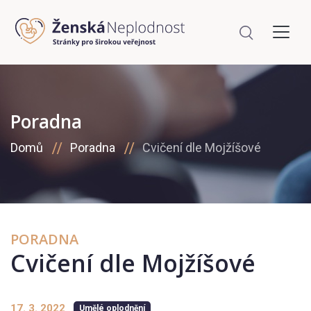
Poradna
Domů
Poradna
Cvičení dle Mojžíšové
PORADNA
Cvičení dle Mojžíšové
17. 3. 2022
Umělé oplodnění