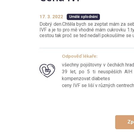
17. 3. 2022
Umělé oplodnění
Dobrý den.Chtěla bych se zeptat mám za seb
IVF a je to pro mě vhodné mám cukrovku 1.t
cestou tak proč se ted nedaří pokoušíme se 
Odpověď lékaře:
všechny pojištovny v čechách hrad
39 let, po 5 ti neuspěších AIH
kompenzovat diabetes
ceny IVF se liší v různých centrec
Zp