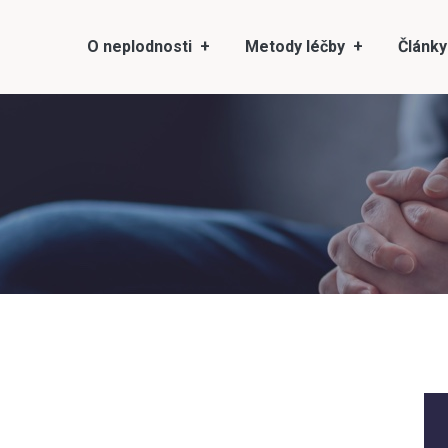
O neplodnosti
Metody léčby
Články