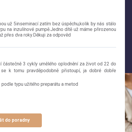
ou už 5inseminací zatím bez úspěchu,kolik by nás stálo
ypu na inzulínové pumpě.Jedno dítě už máme přirozenou
už přes dva roky.Děkuji za odpověd
í částečně 3 cykly umělého oplodnění za život od 22 do
 se k tomu pravděpodobně přistoupí, ja dobré dobře
h podle typu užitého preparátu a metod
ět do poradny