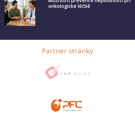
Možnosti prevence neplodnosti při
onkologické léčbě
Partner stránky