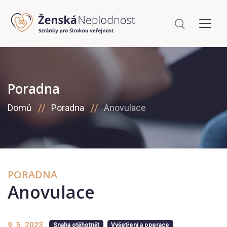
Poradna
Domů
Poradna
Anovulace
PORADNA
Anovulace
9. 5. 2023
Snaha otěhotnět
Vyšetření a operace