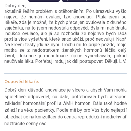
Dobrý den,
aktuálně řeším problém s otěhotněním. Po ultrazvuku vyšlo
najevo, že nemám ovulaci, tzv. anovulací. Ptala jsem se
lékaře, zda je možné, že bych přece jen ovulovala z druhého
vaječníku, na to jsem nedostala odpověď. Byla mi nabídnuta
indukce ovulace, ale já se rozhodla že nejdříve bych ráda
prošla více vyšetření, které snad ukáží, proč neovuluji. Např.
Na krevní testy jdu až nyní. Trochu mi to přijde pozdě, moje
matka se z nedostatkem ženských hormonů léčila celý
život, dokonce jí menstruace úplně vynechávala, pokud
neužívala léku. Potřebuji radu, jak dál postupovat. Děkuji. L V.
Odpověď lékaře:
Dobrý den, důvodů anovulace je vícero a abych Vám mohla
spolehlivě odpovědět, co dále, potřebovala bych alespoň
základní hormonální profil a AMH hormon. Dále také hodně
záleží na věku pacientky. Podle mě by pro Vás bylo nejlepší
objednat se na konzultaci do centra reprodukční medicíny ať
neztrácíte cenný čas.