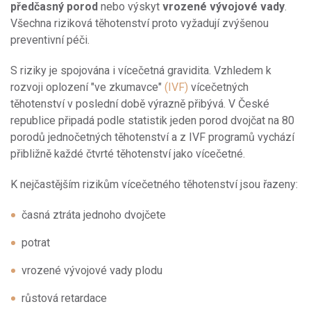
předčasný porod
nebo výskyt
vrozené vývojové vady
.
Všechna riziková těhotenství proto vyžadují zvýšenou
preventivní péči.
S riziky je spojována i vícečetná gravidita. Vzhledem k
rozvoji oplození "ve zkumavce"
(IVF)
vícečetných
těhotenství v poslední době výrazně přibývá. V České
republice připadá podle statistik jeden porod dvojčat na 80
porodů jednočetných těhotenství a z IVF programů vychází
přibližně každé čtvrté těhotenství jako vícečetné.
K nejčastějším rizikům vícečetného těhotenství jsou řazeny:
časná ztráta jednoho dvojčete
potrat
vrozené vývojové vady plodu
růstová retardace