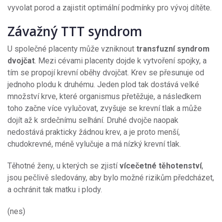
vyvolat porod a zajistit optimální podmínky pro vývoj dítěte.
Závažný TTT syndrom
U společné placenty může vzniknout
transfuzní syndrom
dvojčat
. Mezi cévami placenty dojde k vytvoření spojky, a
tím se propojí krevní oběhy dvojčat. Krev se přesunuje od
jednoho plodu k druhému. Jeden plod tak dostává velké
množství krve, které organismus přetěžuje, a následkem
toho začne více vylučovat, zvyšuje se krevní tlak a může
dojít až k srdečnímu selhání. Druhé dvojče naopak
nedostává prakticky žádnou krev, a je proto menší,
chudokrevné, méně vylučuje a má nízký krevní tlak.
Těhotné ženy, u kterých se zjistí
vícečetné těhotenství
,
jsou pečlivě sledovány, aby bylo možné rizikům předcházet,
a ochránit tak matku i plody.
(nes)