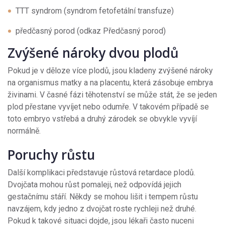
TTT syndrom (syndrom fetofetální transfuze)
předčasný porod (odkaz Předčasný porod)
Zvýšené nároky dvou plodů
Pokud je v děloze více plodů, jsou kladeny zvýšené nároky
na organismus matky a na placentu, která zásobuje embrya
živinami. V časné fázi těhotenství se může stát, že se jeden
plod přestane vyvíjet nebo odumře. V takovém případě se
toto embryo vstřebá a druhý zárodek se obvykle vyvíjí
normálně.
Poruchy růstu
Další komplikaci představuje růstová retardace plodů.
Dvojčata mohou růst pomaleji, než odpovídá jejich
gestačnímu stáří. Někdy se mohou lišit i tempem růstu
navzájem, kdy jedno z dvojčat roste rychleji než druhé.
Pokud k takové situaci dojde, jsou lékaři často nuceni