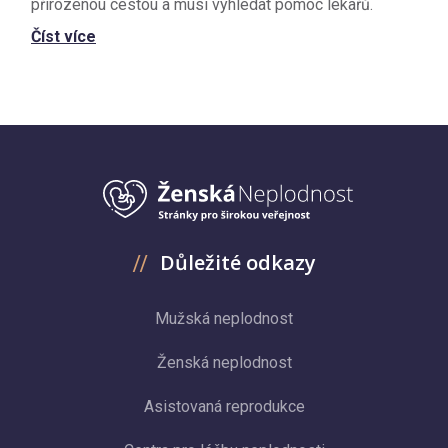
přirozenou cestou a musí vyhledat pomoc lékařů.
Číst více
Důležité odkazy
Mužská neplodnost
Ženská neplodnost
Asistovaná reprodukce