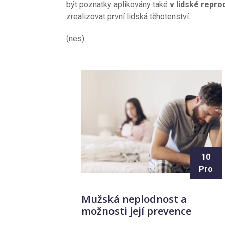
být poznatky aplikovány také
v lidské repro
zrealizovat první lidská těhotenství.
(nes)
10
Pro
Mužská neplodnost a
možnosti její prevence