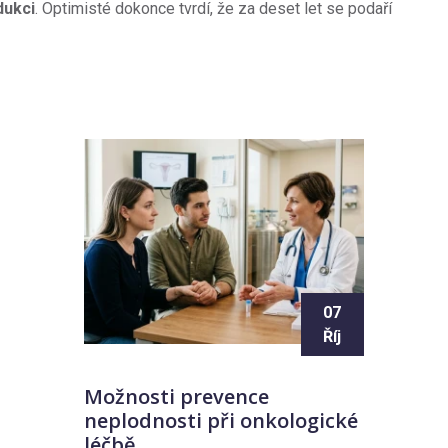
dukci
. Optimisté dokonce tvrdí, že za deset let se podaří
07
Říj
Možnosti prevence
neplodnosti při onkologické
léčbě