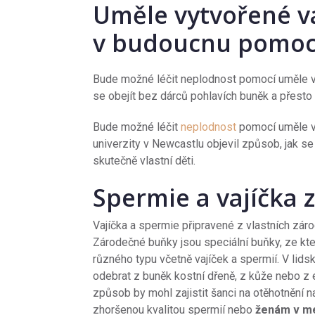
Uměle vytvořené v
v budoucnu pomoc
Bude možné léčit neplodnost pomocí uměle vy
se obejít bez dárců pohlavích buněk a přesto m
Bude možné léčit
neplodnost
pomocí uměle 
univerzity v Newcastlu objevil způsob, jak se
skutečně vlastní děti.
Spermie a vajíčka
Vajíčka a spermie připravené z vlastních záro
Zárodečné buňky jsou speciální buňky, ze kt
různého typu včetně vajíček a spermií. V lids
odebrat z buněk kostní dřeně, z kůže nebo z
způsob by mohl zajistit šanci na otěhotnění
zhoršenou kvalitou spermií nebo
ženám v m