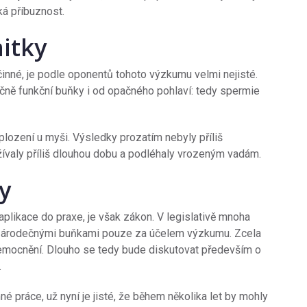
ká příbuznost.
itky
činné, je podle oponentů tohoto výzkumu velmi nejisté.
ečně funkční buňky i od opačného pohlaví: tedy spermie
oplození u myši. Výsledky prozatím nebyly příliš
žívaly příliš dlouhou dobu a podléhaly vrozeným vadám.
y
plikace do praxe, je však zákon. V legislativě mnoha
 zárodečnými buňkami pouze za účelem výzkumu. Zcela
onemocnění. Dlouho se tedy bude diskutovat především o
.
 práce, už nyní je jisté, že během několika let by mohly