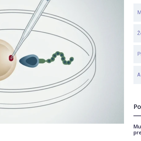
M
Ž
P
A
Po
Mu
pr