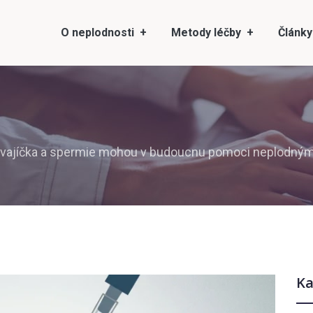
O neplodnosti
Metody léčby
Články
 vajíčka a spermie mohou v budoucnu pomoci neplodný
Ka