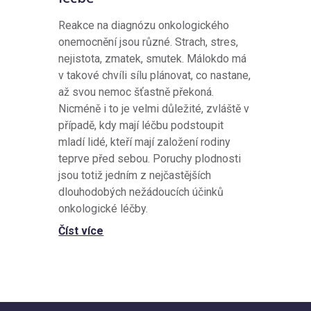
Reakce na diagnózu onkologického
onemocnění jsou různé. Strach, stres,
nejistota, zmatek, smutek. Málokdo má
v takové chvíli sílu plánovat, co nastane,
až svou nemoc šťastně překoná.
Nicméně i to je velmi důležité, zvláště v
případě, kdy mají léčbu podstoupit
mladí lidé, kteří mají založení rodiny
teprve před sebou. Poruchy plodnosti
jsou totiž jedním z nejčastějších
dlouhodobých nežádoucích účinků
onkologické léčby.
Číst více