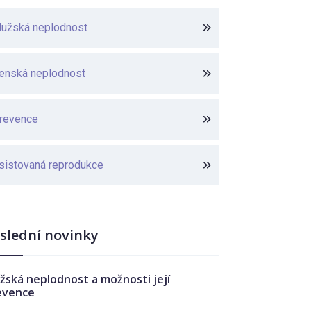
užská neplodnost
enská neplodnost
revence
sistovaná reprodukce
slední novinky
žská neplodnost a možnosti její
evence