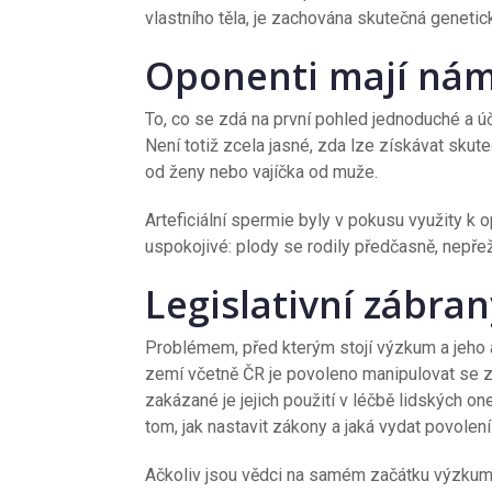
vlastního těla, je zachována skutečná genetic
Oponenti mají nám
To, co se zdá na první pohled jednoduché a ú
Není totiž zcela jasné, zda lze získávat skut
od ženy nebo vajíčka od muže.
Arteficiální spermie byly v pokusu využity k 
uspokojivé: plody se rodily předčasně, nepře
Legislativní zábran
Problémem, před kterým stojí výzkum a jeho a
zemí včetně ČR je povoleno manipulovat se
zakázané je jejich použití v léčbě lidských 
tom, jak nastavit zákony a jaká vydat povolení
Ačkoliv jsou vědci na samém začátku výzkumné