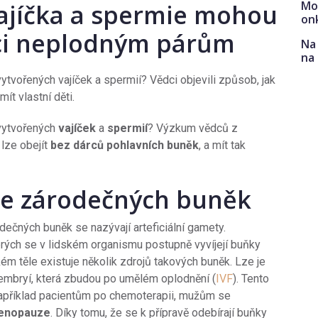
Mo
ajíčka a spermie mohou
on
i neplodným párům
Na 
na
tvořených vajíček a spermií? Vědci objevili způsob, jak
ít vlastní děti.
vytvořených
vajíček
a
spermií
? Výzkum vědců z
 lze obejít
bez dárců pohlavních buněk
, a mít tak
 ze zárodečných buněk
dečných buněk se nazývají arteficiální gamety.
erých se v lidském organismu postupně vyvíjejí buňky
kém těle existuje několik zdrojů takových buněk. Lze je
 embryí, která zbudou po umělém oplodnění (
IVF
). Tento
 například pacientům po chemoterapii, mužům se
enopauze
. Díky tomu, že se k přípravě odebírají buňky