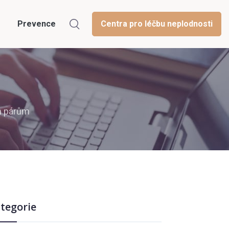
Prevence
Centra pro léčbu neplodnosti
m párům
tegorie