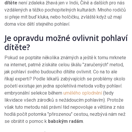
dítěte
není zdaleka žhavá jen v Indii, Číně a dalších pro nás
vzdálených a těžko pochopitelných kulturách. Mnoho rodičů
si přeje mít buď kluka, nebo holčičku, zvláště když už mají
doma více dětí stejného pohlaví.
Je opravdu možné ovlivnit pohlaví
dítěte?
Pokud se poptáte několika známých a ještě k tomu mrknete
na internet, patrně získáte celou škálu "zaručených" metod,
jak pohlaví svého budoucího dítěte ovlivnit. Co na to ale
říkají experti? Podle lékařů zabývajících se problémy okolo
početí existuje jen jedna spolehlivá metoda volby pohlaví:
embryonální selekce během
umělého oplodnění
(tedy
likvidace všech zárodků s nežádoucím pohlavím). Protože
však tuto metodu náš právní řád nepovoluje a většina z nás
hodlá počít potomka "přirozenou" cestou, nezbývá nám než
se obrátit o pomoc k
babským radám
.