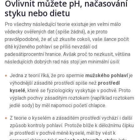
Ovlivnit můžete pH, načasování
styku nebo dietu
Pro všechny následující teorie existuje jen velmi málo
vědecky ověřených dat (spíše žádná), a je proto
pravděpodobné, že ať už zkusíte cokoli, vaše šance počít
dítě kýženého pohlaví se příliš nevzdálí od
padesátiprocentní hranice. Avšak proč to nezkusit, většina
následujících dobrých rad nás stojí jen minimální úsilí:
Jedna z teorií říká, že pro spermie
mužského pohlaví
je
výhodnější zásadité prostředí spíše než
prostředí
kyselé
, které se fyziologicky vyskytuje v pochvě. Proto
výplach pochvy zásaditým roztokem (například roztokem
jedlé sody) by měl napomoci početí chlapce.
Z teorie o kyselém a zásaditém prostředí vychází i další
způsob kontroly pohlaví. Protože blíže k děložnímu čípku
je prostředí v pochvě méně kyselé, měl by vést k