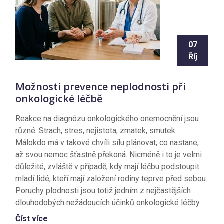
07
Říj
Možnosti prevence neplodnosti při
onkologické léčbě
Reakce na diagnózu onkologického onemocnění jsou
různé. Strach, stres, nejistota, zmatek, smutek.
Málokdo má v takové chvíli sílu plánovat, co nastane,
až svou nemoc šťastně překoná. Nicméně i to je velmi
důležité, zvláště v případě, kdy mají léčbu podstoupit
mladí lidé, kteří mají založení rodiny teprve před sebou.
Poruchy plodnosti jsou totiž jedním z nejčastějších
dlouhodobých nežádoucích účinků onkologické léčby.
Číst více