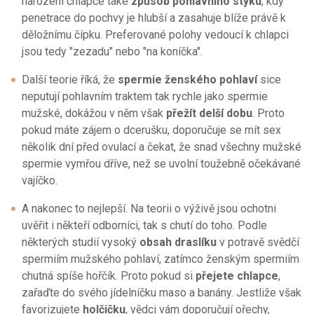
narození chlapce také
způsob pohlavního styku
, kdy
penetrace do pochvy je hlubší a zasahuje blíže právě k
děložnímu čípku. Preferované polohy vedoucí k chlapci
jsou tedy "zezadu" nebo "na koníčka".
Další teorie říká, že
spermie ženského pohlaví
sice
neputují pohlavním traktem tak rychle jako spermie
mužské, dokážou v něm však
přežít delší dobu
. Proto
pokud máte zájem o dcerušku, doporučuje se mít sex
několik dní před ovulací a čekat, že snad všechny mužské
spermie vymřou dříve, než se uvolní toužebně očekávané
vajíčko.
A nakonec to nejlepší. Na teorii o výživě jsou ochotni
uvěřit i někteří odborníci, tak s chutí do toho. Podle
některých studií vysoký
obsah draslíku
v potravě svědčí
spermiím mužského pohlaví, zatímco ženským spermiím
chutná spíše hořčík. Proto pokud si
přejete chlapce
,
zařaďte do svého jídelníčku maso a banány. Jestliže však
favorizujete
holčičku
, vědci vám doporučují ořechy,