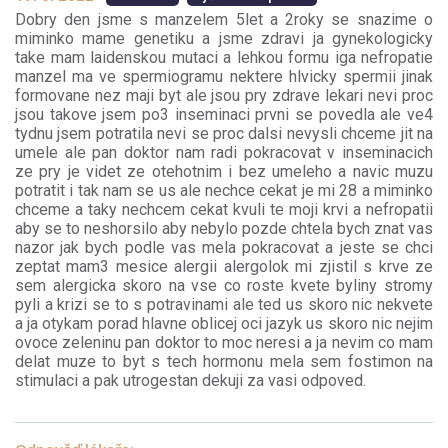
Dobry den jsme s manzelem 5let a 2roky se snazime o
miminko mame genetiku a jsme zdravi ja gynekologicky
take mam laidenskou mutaci a lehkou formu iga nefropatie
manzel ma ve spermiogramu nektere hlvicky spermii jinak
formovane nez maji byt ale jsou pry zdrave lekari nevi proc
jsou takove jsem po3 inseminaci prvni se povedla ale ve4
tydnu jsem potratila nevi se proc dalsi nevysli chceme jit na
umele ale pan doktor nam radi pokracovat v inseminacich
ze pry je videt ze otehotnim i bez umeleho a navic muzu
potratit i tak nam se us ale nechce cekat je mi 28 a miminko
chceme a taky nechcem cekat kvuli te moji krvi a nefropatii
aby se to neshorsilo aby nebylo pozde chtela bych znat vas
nazor jak bych podle vas mela pokracovat a jeste se chci
zeptat mam3 mesice alergii alergolok mi zjistil s krve ze
sem alergicka skoro na vse co roste kvete byliny stromy
pyli a krizi se to s potravinami ale ted us skoro nic nekvete
a ja otykam porad hlavne oblicej oci jazyk us skoro nic nejim
ovoce zeleninu pan doktor to moc neresi a ja nevim co mam
delat muze to byt s tech hormonu mela sem fostimon na
stimulaci a pak utrogestan dekuji za vasi odpoved.