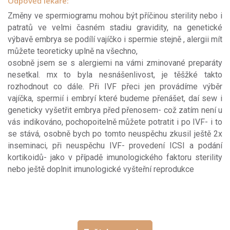
Odpověď lékaře:
Změny ve spermiogramu mohou být příčinou sterility nebo i
patratů ve velmi časném stadiu gravidity, na genetické
výbavě embrya se podílí vajíčko i spermie stejně , alergii mít
můžete teoreticky uplně na všechno,
osobně jsem se s alergiemi na vámi zminované preparáty
nesetkal. mx to byla nesnášenlivost, je těšžké takto
rozhodnout co dále. Při IVF přeci jen provádíme výběr
vajíčka, spermií i embryí které budeme přenášet, daí sew i
geneticky vyšetřit embrya před přenosem- což zatím není u
vás indikováno, pochopoitelně můžete potratit i po IVF- i to
se stává, osobně bych po tomto neuspěchu zkusil ještě 2x
inseminaci, při neuspěchu IVF- provedení ICSI a podání
kortikoidů- jako v případě imunologického faktoru sterility
nebo ještě doplnit imunologické vyšteřní reprodukce