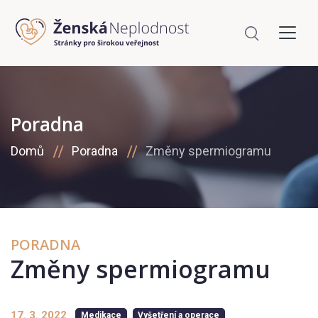
Poradna
Domů
Poradna
Změny spermiogramu
PORADNA
Změny spermiogramu
17. 3. 2022
Medikace
Vyšetření a operace