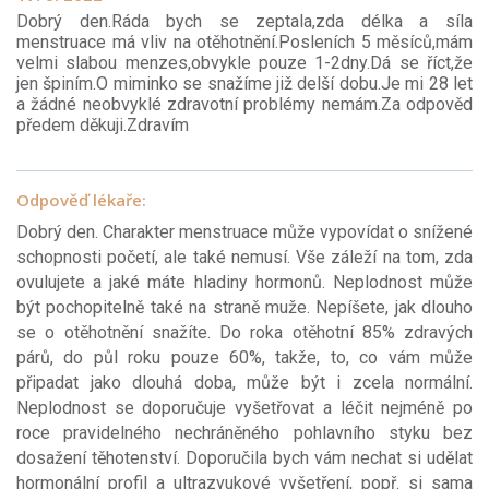
Dobrý den.Ráda bych se zeptala,zda délka a síla
menstruace má vliv na otěhotnění.Posleních 5 měsíců,mám
velmi slabou menzes,obvykle pouze 1-2dny.Dá se říct,že
jen špiním.O miminko se snažíme již delší dobu.Je mi 28 let
a žádné neobvyklé zdravotní problémy nemám.Za odpověd
předem děkuji.Zdravím
Odpověď lékaře:
Dobrý den. Charakter menstruace může vypovídat o snížené
schopnosti početí, ale také nemusí. Vše záleží na tom, zda
ovulujete a jaké máte hladiny hormonů. Neplodnost může
být pochopitelně také na straně muže. Nepíšete, jak dlouho
se o otěhotnění snažíte. Do roka otěhotní 85% zdravých
párů, do půl roku pouze 60%, takže, to, co vám může
připadat jako dlouhá doba, může být i zcela normální.
Neplodnost se doporučuje vyšetřovat a léčit nejméně po
roce pravidelného nechráněného pohlavního styku bez
dosažení těhotenství. Doporučila bych vám nechat si udělat
hormonální profil a ultrazvukové vyšetření, popř. si sama