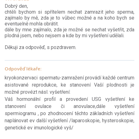
Dobrý den,
chtěli bychom si spřítelem nechat zamrazit jeho sperma,
zajímalo by mě, zda je to vůbec možné a na koho bych se
eventuelně mohla obrátit.
dále by mne zajímalo, zda je možné se nechat vyšetřit, zda
plodná jsem, nebo nejsem a kde by mi vyšetření udělali.
Děkuji za odpověď, s pozdravem.
Odpověď lékaře:
kryokonzervaci spermatu-zamražení provádí každé centrum
asistované reprodukce, ke stanovení Vaší plodnosti je
možné provézt násl. vyšetření:
Váš hormonální profil a provedení USG vyšetření ke
stanovení ovulace či anovulace,dále vyšetření
spermiogramu , po zhodnocení těchto základních vyšetření
naplánovat ev další vyšetření /laparoskopie, hysteroskopie,
genetické ev imunologické vyš/