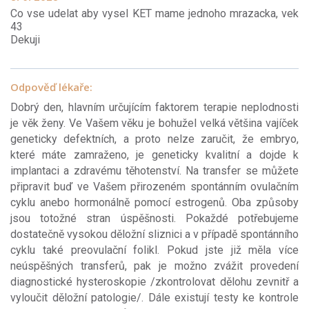
Co vse udelat aby vysel KET mame jednoho mrazacka, vek
43
Dekuji
Odpověď lékaře:
Dobrý den, hlavním určujícím faktorem terapie neplodnosti
je věk ženy. Ve Vašem věku je bohužel velká většina vajíček
geneticky defektních, a proto nelze zaručit, že embryo,
které máte zamraženo, je geneticky kvalitní a dojde k
implantaci a zdravému těhotenství. Na transfer se můžete
připravit buď ve Vašem přirozeném spontánním ovulačním
cyklu anebo hormonálně pomocí estrogenů. Oba způsoby
jsou totožné stran úspěšnosti. Pokaždé potřebujeme
dostatečně vysokou děložní sliznici a v případě spontánního
cyklu také preovulační folikl. Pokud jste již měla více
neúspěšných transferů, pak je možno zvážit provedení
diagnostické hysteroskopie /zkontrolovat dělohu zevnitř a
vyloučit děložní patologie/. Dále existují testy ke kontrole