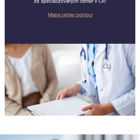
ze specializovaných center v ČR!
Mapa center pomoci