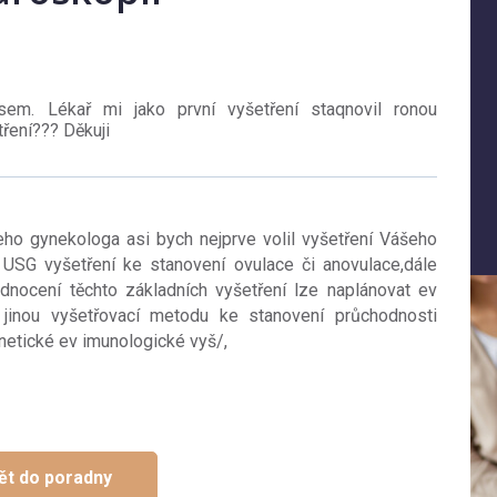
sem. Lékař mi jako první vyšetření staqnovil ronou
tření??? Děkuji
ho gynekologa asi bych nejprve volil vyšetření Vášeho
 USG vyšetření ke stanovení ovulace či anovulace,dále
dnocení těchto základních vyšetření lze naplánovat ev
v. jinou vyšetřovací metodu ke stanovení průchodnosti
netické ev imunologické vyš/,
ět do poradny