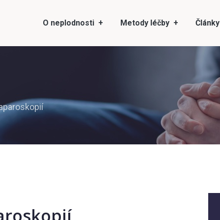
O neplodnosti
Metody léčby
Články
laparoskopií
aroskopií