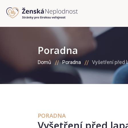
Poradna
Domů
Poradna
Vyšetření před 
PORADNA
Vyšetření před lap