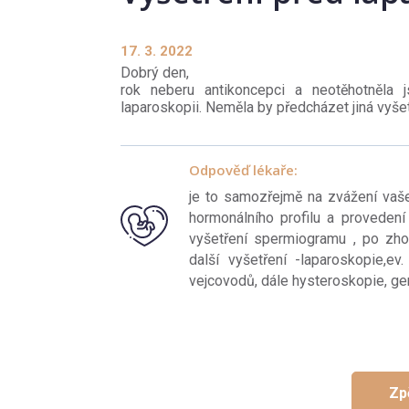
17. 3. 2022
Dobrý den,
rok neberu antikoncepci a neotěhotněla j
laparoskopii. Neměla by předcházet jiná vyše
Odpověď lékaře:
je to samozřejmě na zvážení vaše
hormonálního profilu a provedení
vyšetření spermiogramu , po zho
další vyšetření -laparoskopie,e
vejcovodů, dále hysteroskopie, ge
Zp