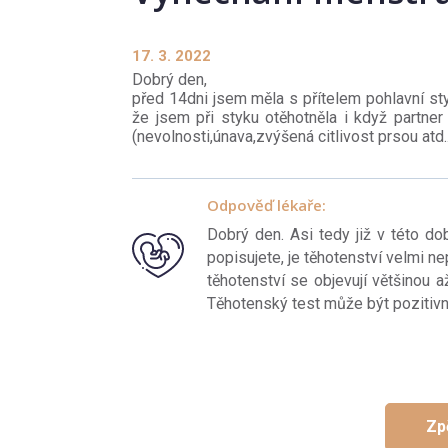
17. 3. 2022
Dobrý den,
před 14dni jsem měla s přítelem pohlavní st
že jsem při styku otěhotněla i když partner
(nevolnosti,únava,zvýšená citlivost prsou atd.
Odpověď lékaře:
Dobrý den. Asi tedy již v této dob
popisujete, je těhotenství velmi n
těhotenství se objevují většinou 
Těhotenský test může být pozitivní
Zp