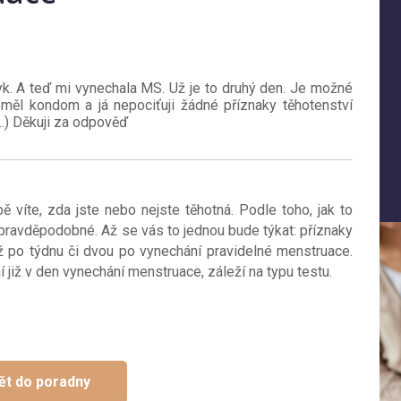
yk. A teď mi vynechala MS. Už je to druhý den. Je možné
 měl kondom a já nepociťuji žádné příznaky těhotenství
..) Děkuji za odpověď
ě víte, zda jste nebo nejste těhotná. Podle toho, jak to
epravděpodobné. Až se vás to jednou bude týkat: příznaky
až po týdnu či dvou po vynechání pravidelné menstruace.
 již v den vynechání menstruace, záleží na typu testu.
ět do poradny