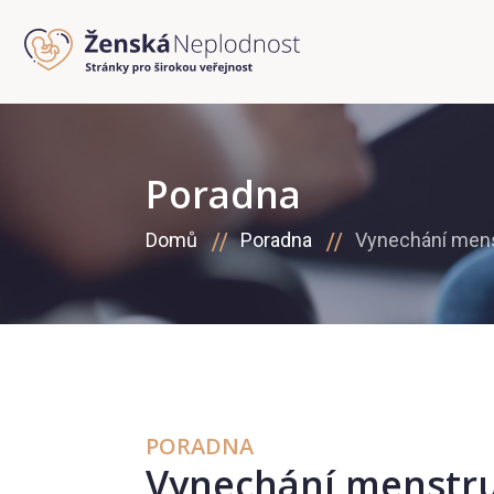
Poradna
Domů
Poradna
Vynechání men
PORADNA
Vynechání menstr