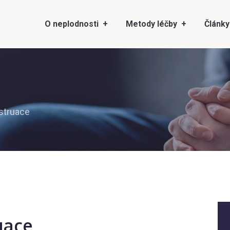
O neplodnosti
Metody léčby
Články
struace
uace