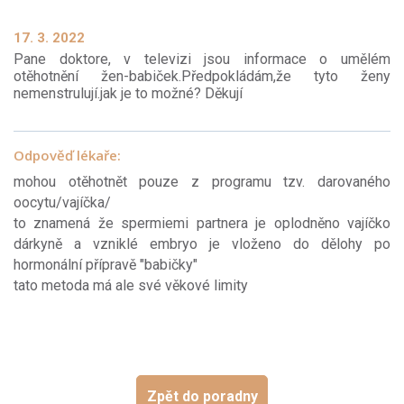
17. 3. 2022
Pane doktore, v televizi jsou informace o umělém
otěhotnění žen-babiček.Předpokládám,že tyto ženy
nemenstrulují.jak je to možné? Děkují
Odpověď lékaře:
mohou otěhotnět pouze z programu tzv. darovaného
oocytu/vajíčka/
to znamená že spermiemi partnera je oplodněno vajíčko
dárkyně a vzniklé embryo je vloženo do dělohy po
hormonální přípravě "babičky"
tato metoda má ale své věkové limity
Zpět do poradny