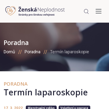
Poradna
Domů
Poradna
Termín laparoskopie
PORADNA
Termín laparoskopie
17. 3. 2022
Menstruační cyklus
Vyšetření a operace