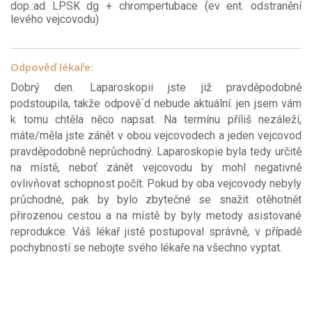
dop.:ad LPSK dg + chrompertubace (ev ent. odstranění
levého vejcovodu)
Odpověď lékaře:
Dobrý den. Laparoskopii jste již pravděpodobně
podstoupila, takže odpově´d nebude aktuální. jen jsem vám
k tomu chtěla něco napsat. Na termínu příliš nezáleží,
máte/měla jste zánět v obou vejcovodech a jeden vejcovod
pravděpodobně neprůchodný. Laparoskopie byla tedy určitě
na místě, neboť zánět vejcovodu by mohl negativně
ovlivňovat schopnost počít. Pokud by oba vejcovody nebyly
průchodné, pak by bylo zbytečné se snažit otěhotnět
přirozenou cestou a na místě by byly metody asistované
reprodukce. Váš lékař jistě postupoval správně, v případě
pochybností se nebojte svého lékaře na všechno vyptat.