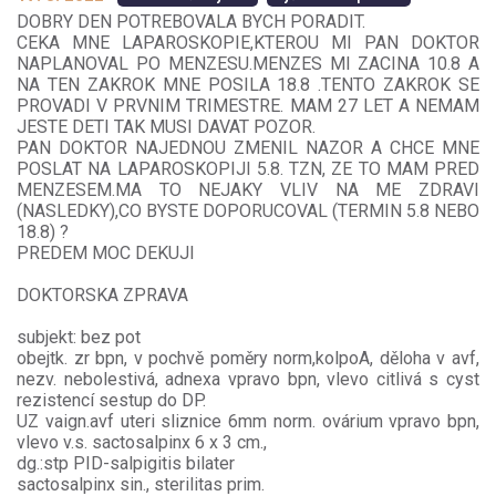
DOBRY DEN POTREBOVALA BYCH PORADIT.
CEKA MNE LAPAROSKOPIE,KTEROU MI PAN DOKTOR
NAPLANOVAL PO MENZESU.MENZES MI ZACINA 10.8 A
NA TEN ZAKROK MNE POSILA 18.8 .TENTO ZAKROK SE
PROVADI V PRVNIM TRIMESTRE. MAM 27 LET A NEMAM
JESTE DETI TAK MUSI DAVAT POZOR.
PAN DOKTOR NAJEDNOU ZMENIL NAZOR A CHCE MNE
POSLAT NA LAPAROSKOPIJI 5.8. TZN, ZE TO MAM PRED
MENZESEM.MA TO NEJAKY VLIV NA ME ZDRAVI
(NASLEDKY),CO BYSTE DOPORUCOVAL (TERMIN 5.8 NEBO
18.8) ?
PREDEM MOC DEKUJI
DOKTORSKA ZPRAVA
subjekt: bez pot
obejtk. zr bpn, v pochvě poměry norm,kolpoA, děloha v avf,
nezv. nebolestivá, adnexa vpravo bpn, vlevo citlivá s cyst
rezistencí sestup do DP.
UZ vaign.avf uteri sliznice 6mm norm. ovárium vpravo bpn,
vlevo v.s. sactosalpinx 6 x 3 cm.,
dg.:stp PID-salpigitis bilater
sactosalpinx sin., sterilitas prim.