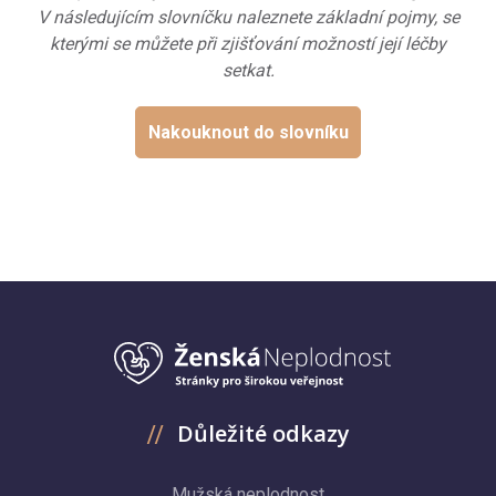
V následujícím slovníčku naleznete základní pojmy, se
kterými se můžete při zjišťování možností její léčby
setkat.
Nakouknout do slovníku
Důležité odkazy
Mužská neplodnost