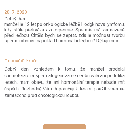
20. 7. 2023
Dobrý den.
manžel je 12 let po onkologické léčbě Hodgkinova lymfomu,
kdy stále přetrvává azoospermie. Spermie má zamrazené
před léčbou. Chtěla bych se zeptat, zda je možnost tvorbu
spermií obnovit například hormonální léčbou? Děkuji moc
Odpověď lékaře:
Dobrý den, vzhledem k tomu, že manžel prodělal
chemoterapii a spermatogeneza se neobnovila ani po tolika
letech, mam obavu, že ani hormonální terapie nebude mít
úspěch. Rozhodně Vám doporučuji k terapii použít spermie
zamražené před onkologickou léčbou.