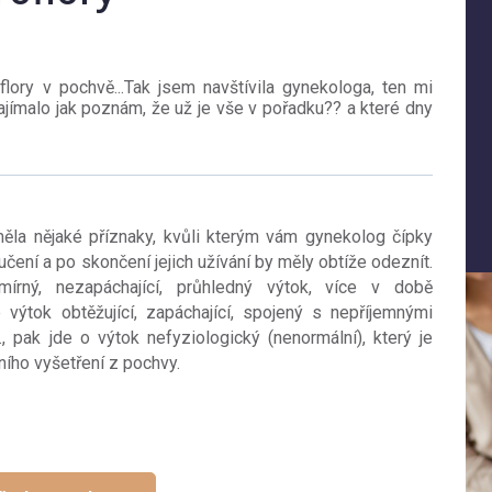
ory v pochvě...Tak jsem navštívila gynekologa, ten mi
zajímalo jak poznám, že už je vše v pořadku?? a které dny
ěla nějaké příznaky, kvůli kterým vám gynekolog čípky
učení a po skončení jejich užívání by měly obtíže odeznít.
írný, nezapáchající, průhledný výtok, více v době
výtok obtěžující, zapáchající, spojený s nepříjemnými
, pak jde o výtok nefyziologický (nenormální), který je
ního vyšetření z pochvy.