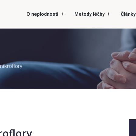
O neplodnosti
Metody léčby
Články
ikroflory
oflory