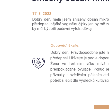
17. 3. 2022
Dobrý den, měla jsem snížený obsah mikrofl
předepsal nějáké vaginální čípky..jen by mě 
by měl být bílí poševní výtok...děkuji
Odpověď lékaře:
Dobrý den. Pravděpodobně jste m
předepsal. Užívejte je podle dopor
Žena ve fertilním věku mívá m
předpokládané ovulace. Pokud je 
příznaky - svěděním, pálením atd.
potřeba léčit dle výsledků kultivač