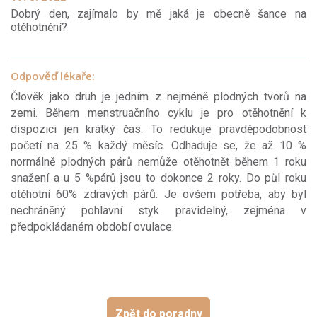
Dobrý den, zajímalo by mě jaká je obecně šance na
otěhotnění?
Odpověď lékaře:
Člověk jako druh je jedním z nejméně plodných tvorů na
zemi. Během menstruačního cyklu je pro otěhotnění k
dispozici jen krátký čas. To redukuje pravděpodobnost
početí na 25 % každý měsíc. Odhaduje se, že až 10 %
normálně plodných párů nemůže otěhotnět během 1 roku
snažení a u 5 %párů jsou to dokonce 2 roky. Do půl roku
otěhotní 60% zdravých párů. Je ovšem potřeba, aby byl
nechráněný pohlavní styk pravidelný, zejména v
předpokládaném období ovulace.
Zpět do poradny