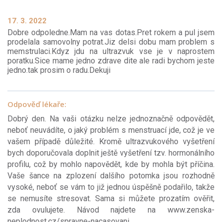
17. 3. 2022
Dobre odpoledne.Mam na vas dotas.Pret rokem a pul jsem
prodelala samovolny potrat.Jiz delsi dobu mam problem s
memstrulaci.Kdyz jdu na ultrazvuk vse je v naprostem
poratku.Sice mame jedno zdrave dite ale radi bychom jeste
jedno.tak prosim o radu.Dekuji
Odpověď lékaře:
Dobrý den. Na vaši otázku nelze jednoznačně odpovědět,
neboť neuvádíte, o jaký problém s menstruací jde, což je ve
vašem případě důležité. Kromě ultrazvukového vyšetření
bych doporučovala doplnit ještě vyšetření tzv. hormonálního
profilu, což by mohlo napovědět, kde by mohla být příčina.
Vaše šance na zplození dalšího potomka jsou rozhodně
vysoké, neboť se vám to již jednou úspěšně podařilo, takže
se nemusíte stresovat. Sama si můžete prozatím ověřit,
zda ovulujete. Návod najdete na www.zenska-
neplodnost.cz/spravne-nacasovani.