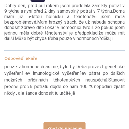
Dobrý den, před pul rokem jsem prodelala zamlklý potrat v
9 týdnu a nyní před 2 dny samovolný potrat v 7 týdnu.Doma
mam již 5-letou holčičku a těhotenství jsem měla
bezproblémové.Mam hrozný strach, že už nebudu schopna
donosit zdravé dítě.Lékař v nemocnici tvrdil, že pokud jsem
jednou měla dobré těhotenství je předpoklad,že můžu mít
další.Může být chyba třeba pouze v hormonech?děkuji
Odpověď lékaře:
pouze v hormonech asi ne, bylo by třeba provézt genetické
vyšetření ev imunologické vyšetření,ev pátrat po dalších
možných příčinnách těhotenských neuspěchů.Stanovit
přesně proč k potratu dojde se nám 100 % nepodaří zjistit
nikdy , ale šance donosit tu určitě jě
Zpět do poradny