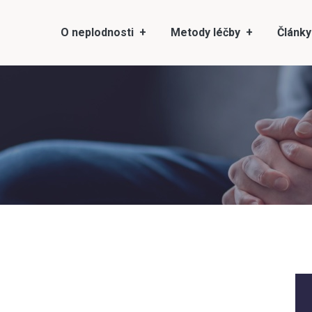
O neplodnosti
Metody léčby
Články