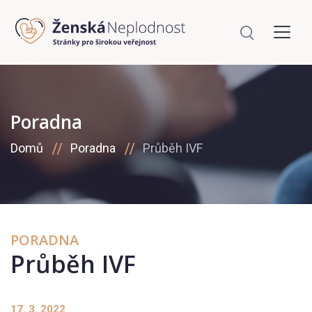
Poradna
Domů
Poradna
Průběh IVF
PORADNA
Průběh IVF
17. 3. 2022