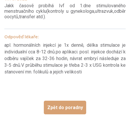
Jakk časově probíhá Ivf od 1.dne stimulovaného
menstruačního cyklu(kontroly u gynekologa,ultrazvuk,odběr
oocytů,transfer atd.).
Odpověď lékaře:
apl. hormonálních injekcí je 1x denně, délka stimulace je
individualní cca 8-12 dnů.po aplikaci. posl. injekce dochází k
odběru vajíček za 32-36 hodin, návrat embryí následuje za
3-5 dnů.V průběhu stimulace je třeba 2-3 x USG kontrola ke
stanovení mn. folikulů a jejich velikosti
Zpět do poradny