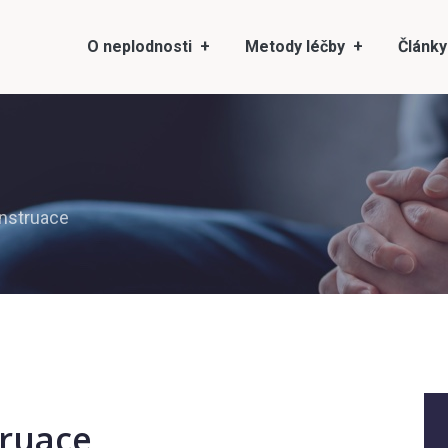
O neplodnosti
Metody léčby
Články
nstruace
ruace