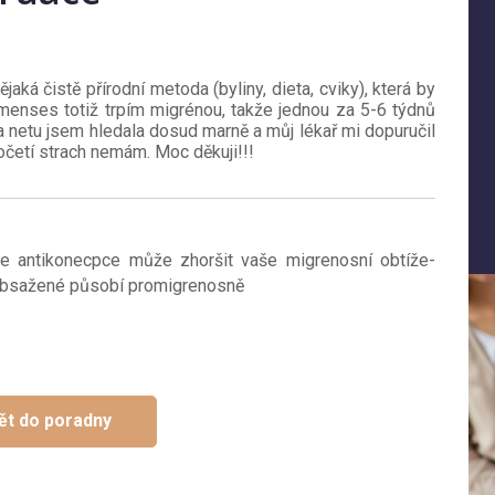
aká čistě přírodní metoda (byliny, dieta, cviky), která by
 menses totiž trpím migrénou, takže jednou za 5-6 týdnů
Na netu jsem hledala dosud marně a můj lékař mi dopuručil
početí strach nemám. Moc děkuji!!!
le antikonecpce může zhoršit vaše migrenosní obtíže-
 obsažené působí promigrenosně
ět do poradny