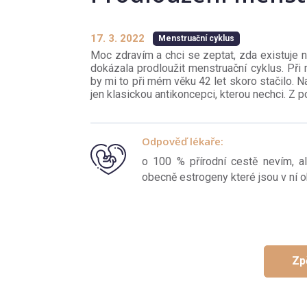
17. 3. 2022
Menstruační cyklus
Moc zdravím a chci se zeptat, zda existuje něj
dokázala prodloužit menstruační cyklus. Při
by mi to při mém věku 42 let skoro stačilo. 
jen klasickou antikoncepci, kterou nechci. Z 
Odpověď lékaře:
o 100 % přírodní cestě nevím, a
obecně estrogeny které jsou v ní
Zp